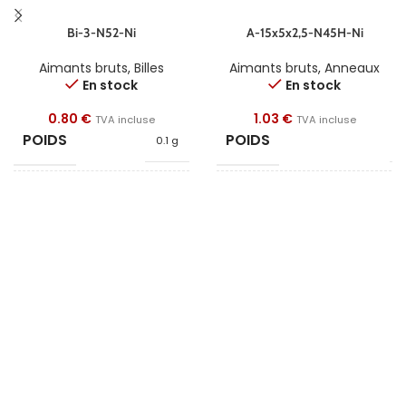
Bi-3-N52-Ni
A-15x5x2,5-N45H-Ni
Aimants bruts
,
Billes
Aimants bruts
,
Anneaux
En stock
En stock
0.80
€
1.03
€
TVA incluse
TVA incluse
POIDS
POIDS
0.1 g
3
FORME
FORME
Bille
Anne
DIAMÈTRE
DIAMÈTRE
3
QUALITÉ
DIAMÈTRE INTÉRIEUR
N52
REVÊTEMENT
HAUTEUR
Nickel