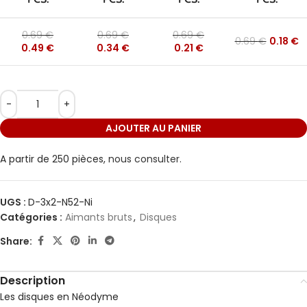
0.69
€
0.69
€
0.69
€
0.69
€
0.18
€
0.49
€
0.34
€
0.21
€
AJOUTER AU PANIER
A partir de 250 pièces,
nous consulter.
UGS :
D-3x2-N52-Ni
Catégories :
Aimants bruts
,
Disques
Share:
Description
Les disques en Néodyme