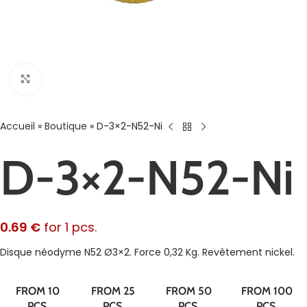
Agrandir
Accueil
»
Boutique
»
D-3×2-N52-Ni
D-3×2-N52-Ni
0.69
€
for 1 pcs.
Disque néodyme N52 Ø3×2. Force 0,32 Kg. Revêtement nickel.
FROM 10
FROM 25
FROM 50
FROM 100
PCS.
PCS.
PCS.
PCS.