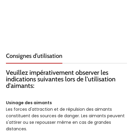
FORCE KG
QUALITÉ
0.135
N4
TEMPÉRATURE
REVÊTEMENT
80° C
Nic
FORCE KG
Consignes d’utilisation
TEMPÉRATURE
120°
Veuillez impérativement observer les
indications suivantes lors de l'utilisation
d'aimants:
AXE
sel
D'AIMANTATION
l'épaiss
Usinage des aimants
Les forces d'attraction et de répulsion des aimants
constituent des sources de danger. Les aimants peuvent
s'attirer ou se repousser même en cas de grandes
distances.