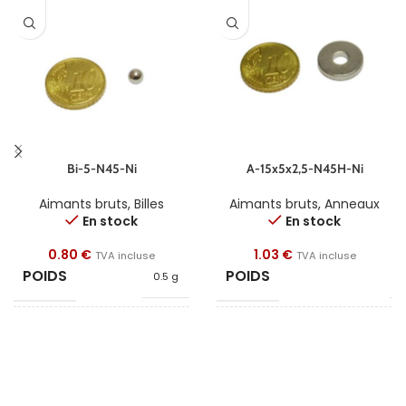
Bi-5-N45-Ni
A-15x5x2,5-N45H-Ni
Aimants bruts
,
Billes
Aimants bruts
,
Anneaux
En stock
En stock
0.80
€
1.03
€
TVA incluse
TVA incluse
POIDS
POIDS
0.5 g
3
FORME
FORME
Bille
Anne
DIAMÈTRE
DIAMÈTRE
5