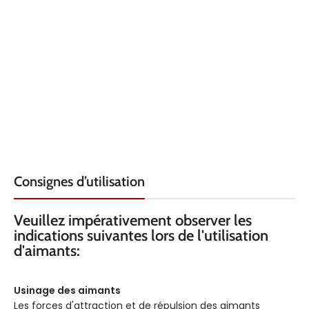
QUALITÉ
DIAMÈTRE INTÉRIEUR
N45
REVÊTEMENT
HAUTEUR
Nickel
FORCE KG
QUALITÉ
0.385
N4
TEMPÉRATURE
REVÊTEMENT
80° C
Nic
Consignes d’utilisation
LOCALISATION
FORCE KG
F8
Veuillez impérativement observer les
indications suivantes lors de l'utilisation
d'aimants:
TEMPÉRATURE
120°
Usinage des aimants
AXE
Les forces d'attraction et de répulsion des aimants
sel