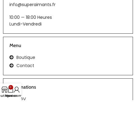
info@superaimants.fr
10:00 — 18:00 Heures
Lundi-Vendredi
Menu
Boutique
Contact
Informations
0
outique
Panier
Mon compte
CGV
Tous droits réservés | Réalisation :
webiaprod