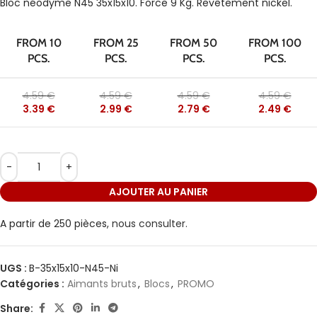
Bloc néodyme N45 35x15x10. Force 9 Kg. Revêtement nickel.
FROM 10
FROM 25
FROM 50
FROM 100
PCS.
PCS.
PCS.
PCS.
4.59
€
4.59
€
4.59
€
4.59
€
3.39
€
2.99
€
2.79
€
2.49
€
AJOUTER AU PANIER
A partir de 250 pièces,
nous consulter.
UGS :
B-35x15x10-N45-Ni
Catégories :
Aimants bruts
,
Blocs
,
PROMO
Share: