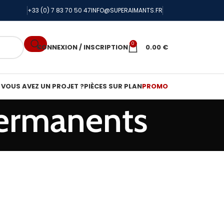
+33 (0) 7 83 70 50 47
INFO@SUPERAIMANTS.FR
0
CONNEXION / INSCRIPTION
0.00
€
VOUS AVEZ UN PROJET ?
PIÈCES SUR PLAN
PROMO
permanents