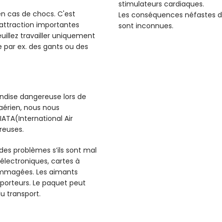
stimulateurs cardiaques.
 en cas de chocs. C'est
Les conséquences néfastes d
d'attraction importantes
sont inconnues.
illez travailler uniquement
 par ex. des gants ou des
dise dangereuse lors de
 aérien, nous nous
ATA(International Air
reuses.
 des problèmes s’ils sont mal
électroniques, cartes à
ommagées. Les aimants
sporteurs. Le paquet peut
u transport.