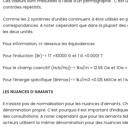
Ces valeurs sont mesurées à l’aide d’un permagraphe. C’est un
contrôles répétitifs.
Comme les 2 systèmes d’unités continuent à être utilisés en par
correspondances. A noter cependant que dans la plupart des 
les deux unités.
Pour information, ci-dessous les équivalences
Pour l’induction (Br)-> 1T =10000 G et 1 G =0.0001 T
Pour le champ coercitif (Hcb/Hcj)-> 1Ka/m = 12.56 Oe et 1Oe 
Pour l’énergie spécifique (BHmax)-> 1kJ/m3 =0.125 MGOe et 1
LES NUANCES D’AIMANTS
Il n’existe pas de normalisation pour les nuances d’aimants. C
dénomination propre. C’est pourquoi il est important d’indique
des consultations. A noter cependant que pour les aimants NdFe
acteurs utilisent la même dénomination pour des nuances ide