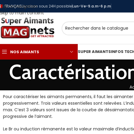
Skip to navigation
FRANÇAIS
Livraison sous 24H possible
Lun-Ve-9.a.m-6 p.m
Skip to main content
SUPER AIMANTS
INFOS TEC
NOS AIMANTS
Caractérisati
Ac
Pour caractériser les aimants permanents, il faut les aimanter
progressivement. Trois valeurs essentielles sont relevées. L’in
max. C’est 3 valeurs sont issues de la courbe de désaimantat
progressive de l’aimant.
Le Br ou induction rémanente est la valeur maximale d’inducti