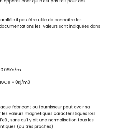
 appareil cher qui n’est pas fait pour des
allèle il peu être utile de connaître les
documentations les valeurs sont indiquées dans
= 0.08Ka/m
 MGOe = 8Kj/m3
haque fabricant ou fournisseur peut avoir sa
r les valeurs magnétiques caractéristiques lors
B , sans qu’i y ait une normalisation tous les
ntiques (ou très proches)