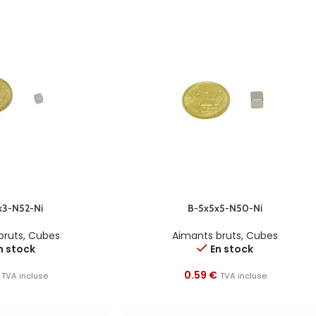
x3-N52-Ni
B-5x5x5-N50-Ni
bruts
,
Cubes
Aimants bruts
,
Cubes
n stock
En stock
0.59
€
TVA incluse
TVA incluse