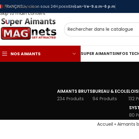
Skip to navigation
FRANÇAIS
Livraison sous 24H possible
Lun-Ve-9.a.m-6 p.m
Skip to main content
SUPER AIMANTS
INFOS TEC
NOS AIMANTS
AIMANTS BRUTS
BUREAU & ECOLE
LOIS
234 Produits
94 Produits
132 P
SYS
80 P
Accueil
»
Aimants b