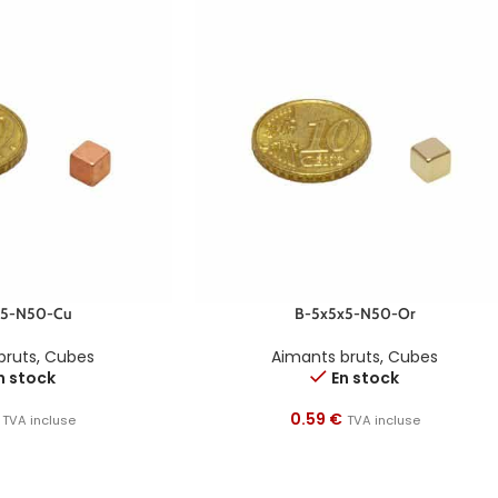
x5-N50-Cu
B-5x5x5-N50-Or
bruts
,
Cubes
Aimants bruts
,
Cubes
n stock
En stock
0.59
€
TVA incluse
TVA incluse