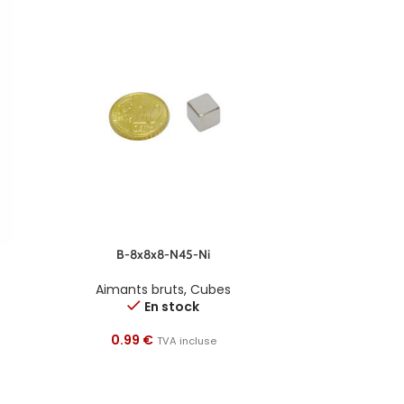
B-8x8x8-N45-Ni
Aimants bruts
,
Cubes
En stock
0.99
€
TVA incluse