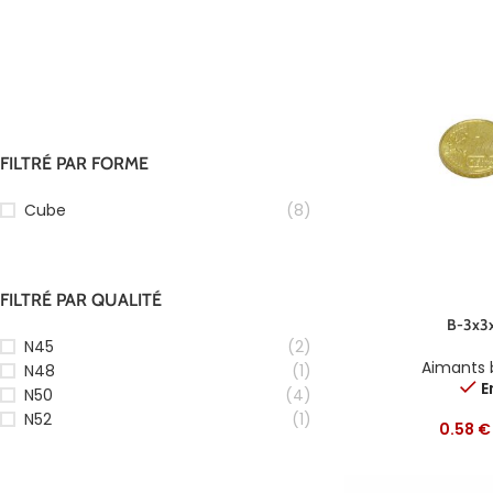
FILTRÉ PAR FORME
Cube
(8)
FILTRÉ PAR QUALITÉ
B-3x3
N45
(2)
Aimants 
N48
(1)
E
N50
(4)
N52
(1)
0.58
€