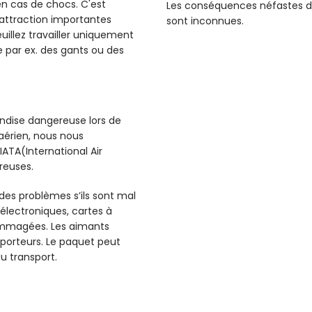
 en cas de chocs. C'est
Les conséquences néfastes d
d'attraction importantes
sont inconnues.
illez travailler uniquement
 par ex. des gants ou des
dise dangereuse lors de
 aérien, nous nous
ATA(International Air
reuses.
 des problèmes s’ils sont mal
électroniques, cartes à
ommagées. Les aimants
sporteurs. Le paquet peut
u transport.