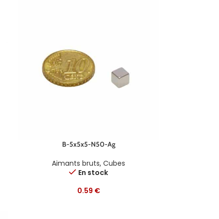
B-5x5x5-N50-Ag
Aimants bruts
,
Cubes
En stock
0.59
€