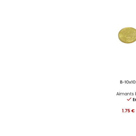
B-10x10
Aimants 
E
1.75
€