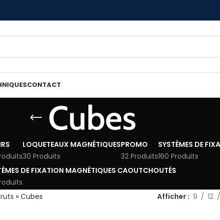
HNIQUES
CONTACT
Cubes
IRS
LOQUETEAUX MAGNÉTIQUES
PROMO
SYSTÈMES DE FIX
roduits
30 Produits
32 Produits
160 Produits
TÈMES DE FIXATION MAGNÉTIQUES CAOUTCHOUTÉS
roduits
ruts
»
Cubes
Afficher
9
12