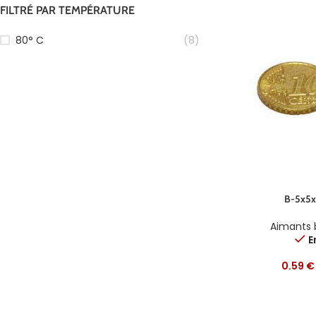
FILTRÉ PAR TEMPÉRATURE
80° C
(8)
B-5x5
Aimants 
E
0.59
€