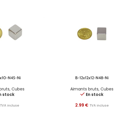
x10-N45-Ni
B-12x12x12-N48-Ni
bruts
,
Cubes
Aimants bruts
,
Cubes
n stock
En stock
2.99
€
TVA incluse
TVA incluse