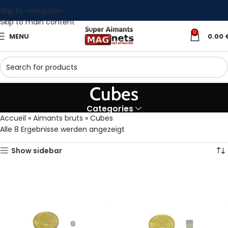
Skip to navigation
Skip to main content
0
MENU
0.00
Cubes
Categories
Accueil
»
Aimants bruts
»
Cubes
Alle 8 Ergebnisse werden angezeigt
Show sidebar