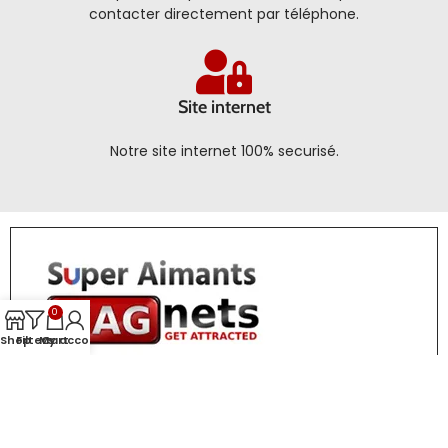
contacter directement par téléphone.
Site internet
Notre site internet 100% securisé.
0
Shop
Filters
My account
Cart
266 Av. de Savoie, 38570 Le Cheylas, France
+33 (0) 7 83 70 50 47