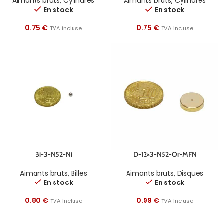
Aimants bruts
,
Cylindres
Aimants bruts
,
Cylindres
En stock
En stock
0.75
€
0.75
€
TVA incluse
TVA incluse
Bi-3-N52-Ni
D-12×3-N52-Or-MFN
Aimants bruts
,
Billes
Aimants bruts
,
Disques
En stock
En stock
0.80
€
0.99
€
TVA incluse
TVA incluse