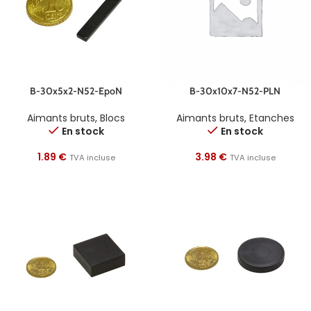
B-30x5x2-N52-EpoN
B-30x10x7-N52-PLN
Aimants bruts
,
Blocs
Aimants bruts
,
Etanches
En stock
En stock
1.89
€
3.98
€
TVA incluse
TVA incluse