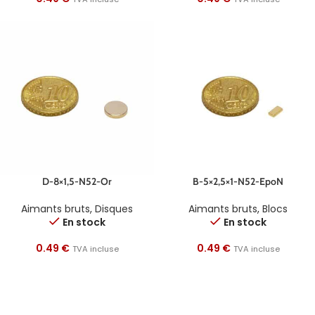
D-8×1,5-N52-Or
B-5×2,5×1-N52-EpoN
Aimants bruts
,
Disques
Aimants bruts
,
Blocs
En stock
En stock
0.49
€
0.49
€
TVA incluse
TVA incluse