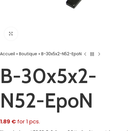
Agrandir
Accueil
»
Boutique
»
B-30x5x2-N52-EpoN
B-30x5x2-
N52-EpoN
1.89
€
for 1 pcs.