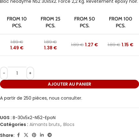
Bloc néodyme N52 30x5x2. Force 2,2 Kg. Revêtement époxy noir.
FROM 10
FROM 25
FROM 50
FROM 100
PCS.
PCS.
PCS.
PCS.
1.89
€
1.89
€
1.89
€
1.27
€
1.89
€
1.15
€
1.49
€
1.38
€
AJOUTER AU PANIER
A partir de 250 pièces,
nous consulter.
UGS :
B-30x5x2-N52-EpoN
Catégories :
Aimants bruts
,
Blocs
Share: