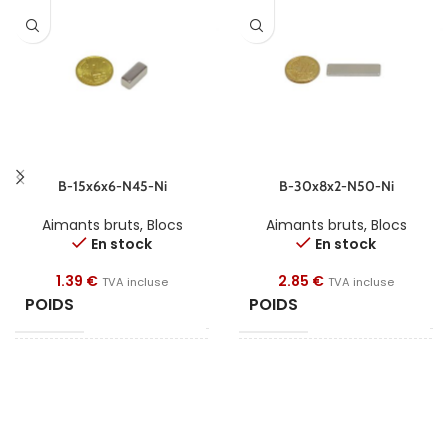
B-15x6x6-N45-Ni
B-30x8x2-N50-Ni
Aimants bruts
,
Blocs
Aimants bruts
,
Blocs
En stock
En stock
1.39
€
2.85
€
TVA incluse
TVA incluse
POIDS
POIDS
4 g
4
FORME
FORME
Bloc
B
LONGUEUR
LONGUEUR
15