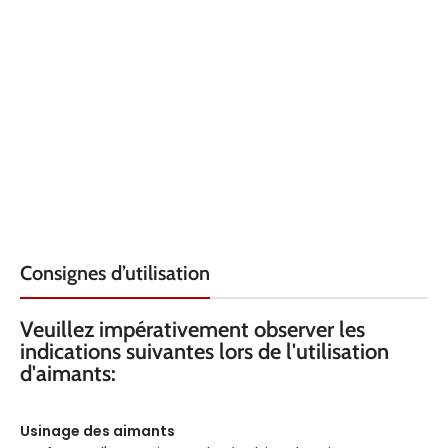
LARGEUR
LARGEUR
6
HAUTEUR
HAUTEUR
6
QUALITÉ
QUALITÉ
N45
N
REVÊTEMENT
REVÊTEMENT
Nickel
Nic
Consignes d’utilisation
FORCE KG
FORCE KG
1.9
Veuillez impérativement observer les
indications suivantes lors de l'utilisation
d'aimants:
TEMPÉRATURE
TEMPÉRATURE
100°C
80°
Usinage des aimants
AXE
AXE
selon
sel