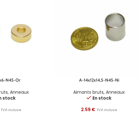
x6-N45-Or
A-14x12x14,5-N45-Ni
ruts
,
Anneaux
Aimants bruts
,
Anneaux
n stock
En stock
2.59
€
TVA incluse
TVA incluse