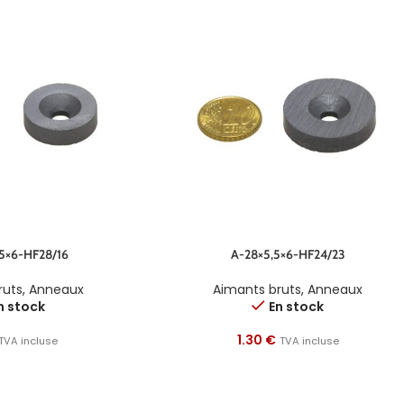
,5×6-HF28/16
A-28×5,5×6-HF24/23
ruts
,
Anneaux
Aimants bruts
,
Anneaux
n stock
En stock
1.30
€
TVA incluse
TVA incluse