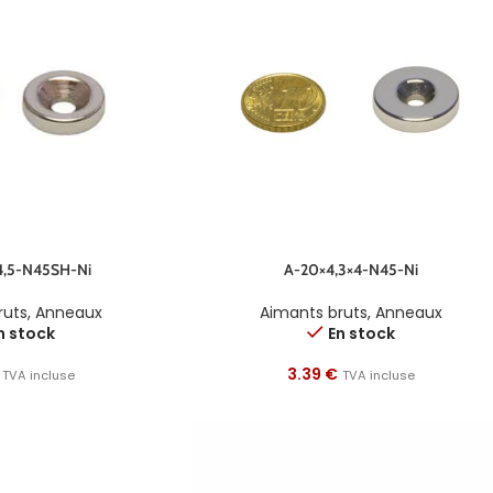
4,5-N45SH-Ni
A-20×4,3×4-N45-Ni
ruts
,
Anneaux
Aimants bruts
,
Anneaux
n stock
En stock
3.39
€
TVA incluse
TVA incluse