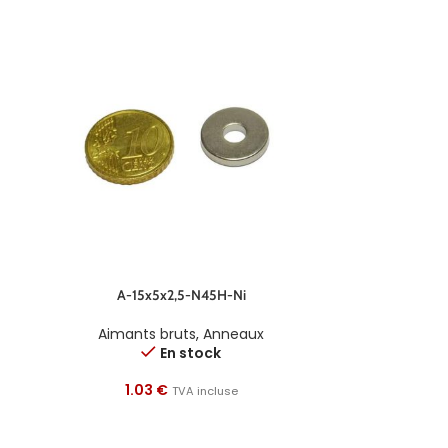
A-15x5x2,5-N45H-Ni
Aimants bruts
,
Anneaux
En stock
1.03
€
TVA incluse