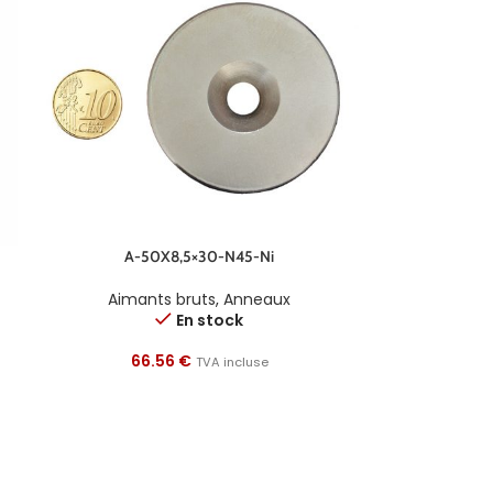
A-50X8,5×30-N45-Ni
Aimants bruts
,
Anneaux
En stock
66.56
€
TVA incluse