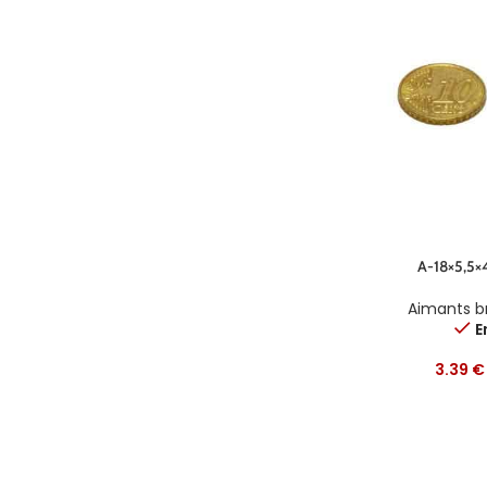
A-18×5,5×
Aimants b
E
3.39
€