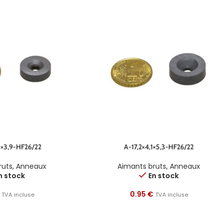
5×3,9-HF26/22
A-17,2×4,1×5,3-HF26/22
ruts
,
Anneaux
Aimants bruts
,
Anneaux
n stock
En stock
0.95
€
TVA incluse
TVA incluse