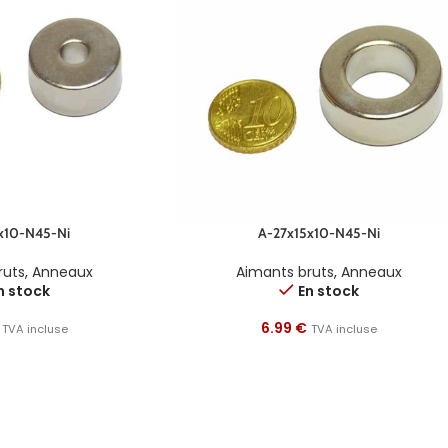
x10-N45-Ni
A-27x15x10-N45-Ni
ruts
,
Anneaux
Aimants bruts
,
Anneaux
n stock
En stock
6.99
€
TVA incluse
TVA incluse