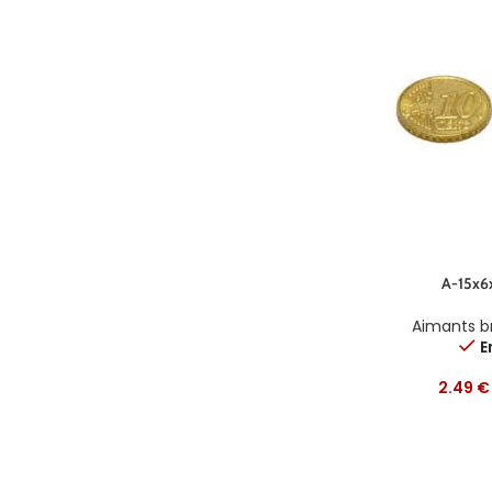
A-15x6
Aimants b
E
2.49
€