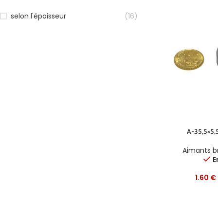
selon l'épaisseur
(16)
A-35,5×5,
Aimants b
E
1.60
€