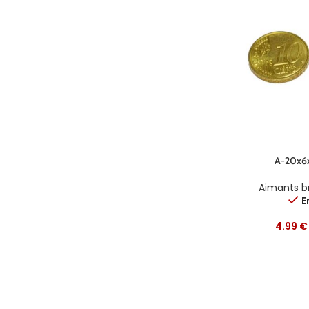
A-20x6
Aimants b
E
4.99
€