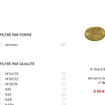
FILTRÉ PAR FORME
Anneau
(18)
FILTRÉ PAR QUALITÉ
A-13,6×3,
HF24/23
(1)
Aimants b
HF26/22
(2)
E
HF28/16
(2)
N35
(1)
0.90
€
N45
(9)
N48
(1)
N45H
(1)