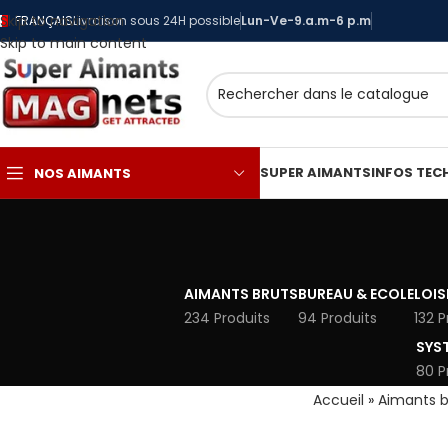
Skip to navigation
FRANÇAIS
Livraison sous 24H possible
Lun-Ve-9.a.m-6 p.m
Skip to main content
SUPER AIMANTS
INFOS TEC
NOS AIMANTS
AIMANTS BRUTS
BUREAU & ECOLE
LOIS
234 Produits
94 Produits
132 P
SYS
80 P
Accueil
»
Aimants b