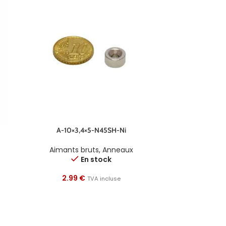
A-10×3,4×5-N45SH-Ni
Aimants bruts
,
Anneaux
En stock
2.99
€
TVA incluse