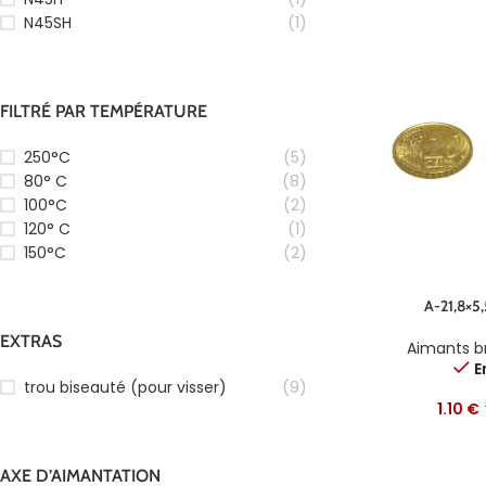
N45SH
(1)
FILTRÉ PAR TEMPÉRATURE
250°C
(5)
80° C
(8)
100°C
(2)
120° C
(1)
150°C
(2)
A-21,8×5
EXTRAS
Aimants b
E
trou biseauté (pour visser)
(9)
1.10
€
AXE D’AIMANTATION