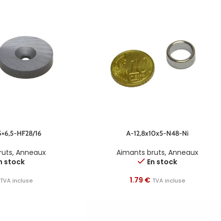
5×6,5-HF28/16
A-12,8x10x5-N48-Ni
ruts
,
Anneaux
Aimants bruts
,
Anneaux
n stock
En stock
1.79
€
TVA incluse
TVA incluse