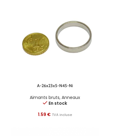
A-26x23x5-N45-Ni
Aimants bruts
,
Anneaux
En stock
1.59
€
TVA incluse