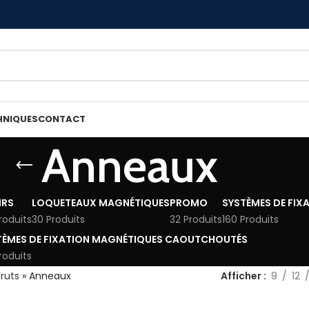
HNIQUES
CONTACT
Anneaux
IRS
LOQUETEAUX MAGNÉTIQUES
PROMO
SYSTÈMES DE FIX
roduits
30 Produits
32 Produits
160 Produits
TÈMES DE FIXATION MAGNÉTIQUES CAOUTCHOUTÉS
roduits
ruts
»
Anneaux
Afficher
9
12