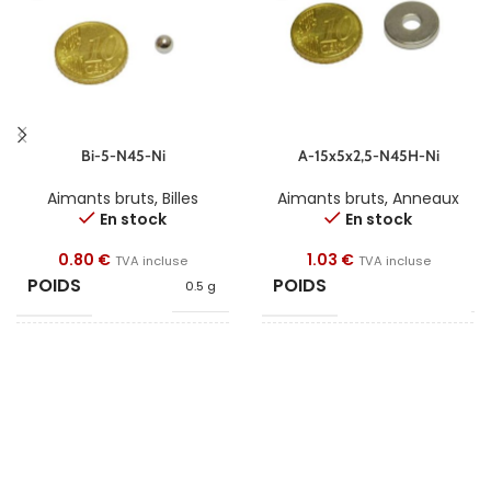
Bi-5-N45-Ni
A-15x5x2,5-N45H-Ni
Aimants bruts
,
Billes
Aimants bruts
,
Anneaux
En stock
En stock
0.80
€
1.03
€
TVA incluse
TVA incluse
POIDS
POIDS
0.5 g
3
FORME
FORME
Bille
Anne
DIAMÈTRE
DIAMÈTRE
5