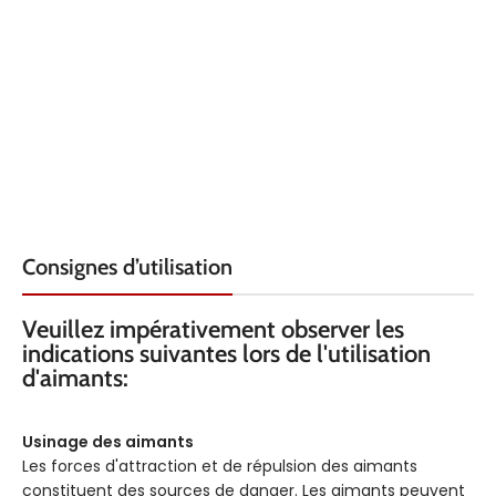
QUALITÉ
DIAMÈTRE INTÉRIEUR
N45
REVÊTEMENT
HAUTEUR
Nickel
FORCE KG
QUALITÉ
0.385
N4
TEMPÉRATURE
REVÊTEMENT
80° C
Nic
Consignes d’utilisation
LOCALISATION
FORCE KG
F8
Veuillez impérativement observer les
indications suivantes lors de l'utilisation
TEMPÉRATURE
120°
d'aimants:
AXE
Usinage des aimants
sel
D'AIMANTATION
l'épaiss
Les forces d'attraction et de répulsion des aimants
constituent des sources de danger. Les aimants peuvent