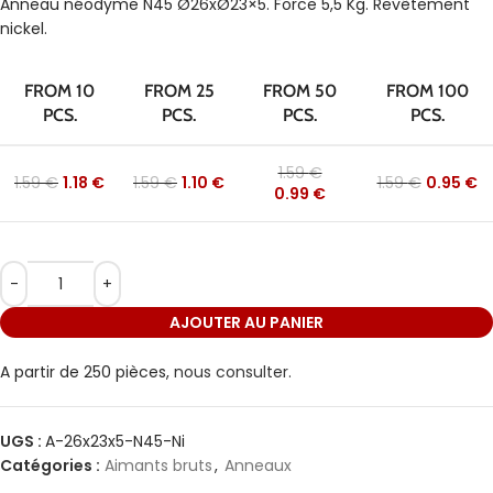
Anneau néodyme N45 Ø26xØ23×5. Force 5,5 Kg. Revêtement
nickel.
FROM 10
FROM 25
FROM 50
FROM 100
PCS.
PCS.
PCS.
PCS.
1.59
€
1.59
€
1.18
€
1.59
€
1.10
€
1.59
€
0.95
€
0.99
€
AJOUTER AU PANIER
A partir de 250 pièces,
nous consulter.
UGS :
A-26x23x5-N45-Ni
Catégories :
Aimants bruts
,
Anneaux