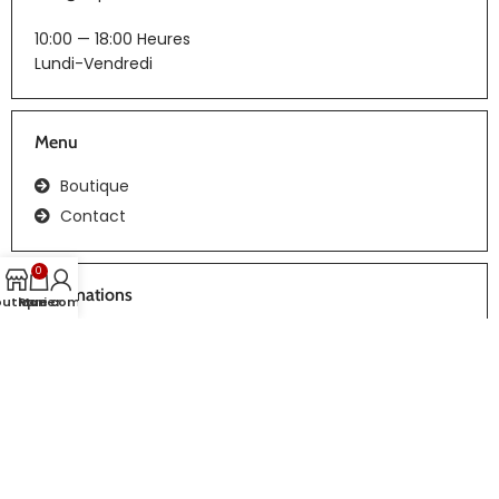
10:00 — 18:00 Heures
Lundi-Vendredi
Menu
Boutique
Contact
0
Informations
outique
Panier
Mon compte
CGV
Tous droits réservés | Réalisation :
webiaprod