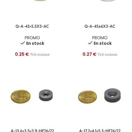
Q-A-42×5,5X3-AC
Q-A-45x6X3-AC
PROMO
PROMO
En stock
En stock
0.25
€
0.27
€
TVA incluse
TVA incluse
A-13,6×3,5×3,9-HF26/22
A-17,2×4,1×5,3-HF26/22