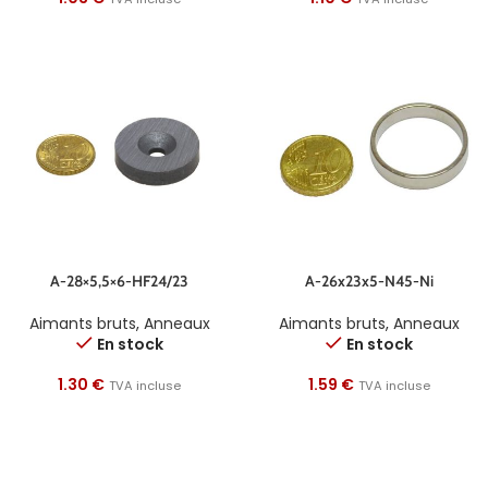
A-28×5,5×6-HF24/23
A-26x23x5-N45-Ni
Aimants bruts
,
Anneaux
Aimants bruts
,
Anneaux
En stock
En stock
1.30
€
1.59
€
TVA incluse
TVA incluse