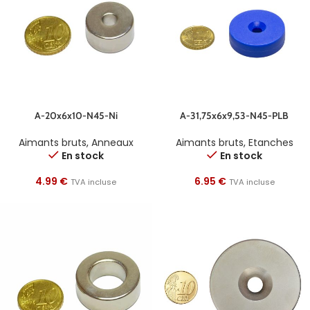
A-20x6x10-N45-Ni
A-31,75x6x9,53-N45-PLB
Aimants bruts
,
Anneaux
Aimants bruts
,
Etanches
En stock
En stock
4.99
€
6.95
€
TVA incluse
TVA incluse