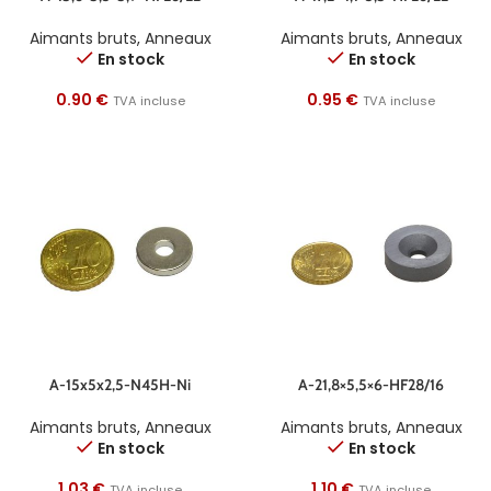
Aimants bruts
,
Anneaux
Aimants bruts
,
Anneaux
En stock
En stock
0.90
€
0.95
€
TVA incluse
TVA incluse
A-15x5x2,5-N45H-Ni
A-21,8×5,5×6-HF28/16
Aimants bruts
,
Anneaux
Aimants bruts
,
Anneaux
En stock
En stock
1.03
€
1.10
€
TVA incluse
TVA incluse