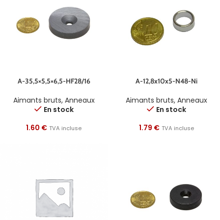
A-35,5×5,5×6,5-HF28/16
A-12,8x10x5-N48-Ni
Aimants bruts
,
Anneaux
Aimants bruts
,
Anneaux
En stock
En stock
1.60
€
1.79
€
TVA incluse
TVA incluse