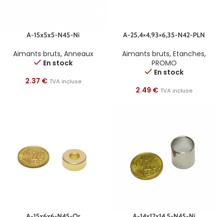
A-15x5x5-N45-Ni
A-25,4×4,93×6,35-N42-PLN
Aimants bruts
,
Anneaux
Aimants bruts
,
Etanches
,
En stock
PROMO
En stock
2.37
€
TVA incluse
2.49
€
TVA incluse
A-15x6x6-N45-Or
A-14x12x14,5-N45-Ni