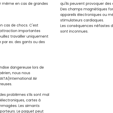
ser même en cas de grandes
qu'ils peuvent provoquer des é
Des champs magnétiques forts
appareils électroniques ou m
stimulateurs cardiaques.
 en cas de chocs. C'est
Les conséquences néfastes d
d'attraction importantes
sont inconnues.
illez travailler uniquement
 par ex. des gants ou des
dise dangereuse lors de
 aérien, nous nous
ATA(International Air
reuses.
 des problèmes s’ils sont mal
électroniques, cartes à
ommagées. Les aimants
sporteurs. Le paquet peut