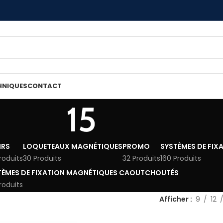
HNIQUES
CONTACT
15
IRS
LOQUETEAUX MAGNÉTIQUES
PROMO
SYSTÈMES DE FIX
roduits
30 Produits
32 Produits
160 Produits
TÈMES DE FIXATION MAGNÉTIQUES CAOUTCHOUTÉS
roduits
Afficher
9
12