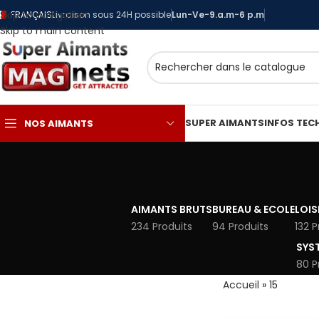
Skip to navigation
FRANÇAIS
Livraison sous 24H possible
Lun-Ve-9.a.m-6 p.m
Skip to main content
SUPER AIMANTS
INFOS TEC
NOS AIMANTS
AIMANTS BRUTS
BUREAU & ECOLE
LOIS
234 Produits
94 Produits
132 P
SYS
80 P
Accueil
»
15