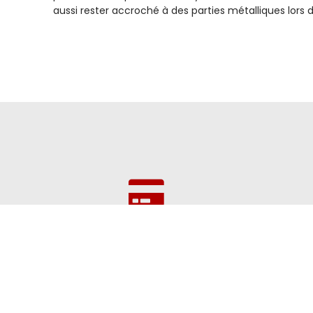
aussi rester accroché à des parties métalliques lors d
Paiement
CB, chèque, virement bancaire, Paypal