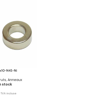
x10-N45-Ni
ruts
,
Anneaux
n stock
TVA incluse