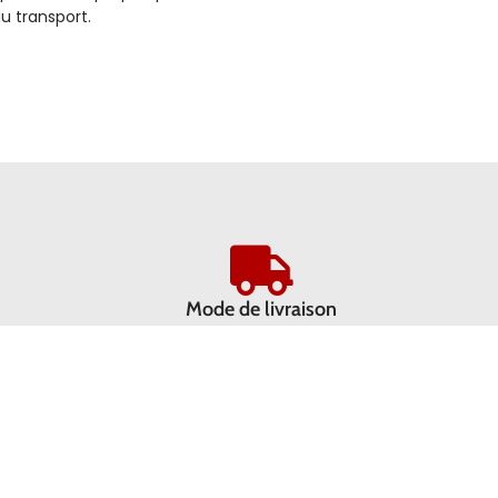
u transport.
Mode de livraison
Livraison par DPD intervient dans un délai de 2 à 3 jours suite à 
réception du paiement
Livraison express 24H possible avec Chronopost, nous contact
directement par téléphone.