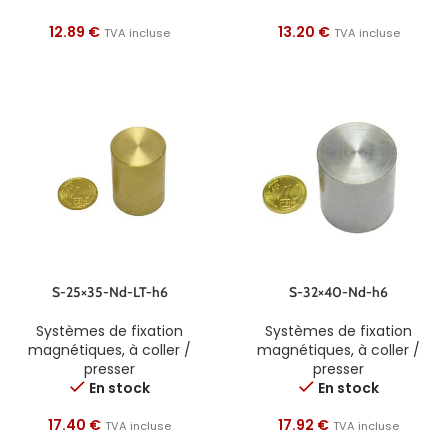
12.89
€
13.20
€
TVA incluse
TVA incluse
S-25×35-Nd-LT-h6
S-32×40-Nd-h6
Systèmes de fixation
Systèmes de fixation
magnétiques
,
à coller /
magnétiques
,
à coller /
presser
presser
En stock
En stock
17.40
€
17.92
€
TVA incluse
TVA incluse