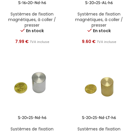
S-16×20-Nd-h6
S-20×25-AL-h6
Systèmes de fixation
Systèmes de fixation
magnétiques
,
à coller /
magnétiques
,
à coller /
presser
presser
En stock
En stock
7.99
€
9.60
€
TVA incluse
TVA incluse
S-20×25-Nd-h6
S-20×25-Nd-LT-h6
Systèmes de fixation
Systèmes de fixation