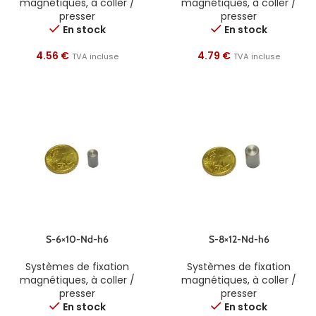
magnétiques
,
à coller /
magnétiques
,
à coller /
presser
presser
En stock
En stock
4.56
€
4.79
€
TVA incluse
TVA incluse
S-6×10-Nd-h6
S-8×12-Nd-h6
Systèmes de fixation
Systèmes de fixation
magnétiques
,
à coller /
magnétiques
,
à coller /
presser
presser
En stock
En stock