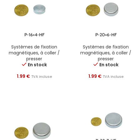
P-16×4-HF
P-20×6-HF
Systèmes de fixation
Systèmes de fixation
magnétiques
,
à coller /
magnétiques
,
à coller /
presser
presser
En stock
En stock
1.99
€
1.99
€
TVA incluse
TVA incluse