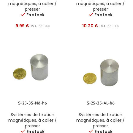
magnétiques
,
à coller /
magnétiques
,
à coller /
presser
presser
En stock
En stock
9.99
€
10.20
€
TVA incluse
TVA incluse
S-25×35-Nd-h6
S-25×35-AL-h6
Systèmes de fixation
Systèmes de fixation
magnétiques
,
à coller /
magnétiques
,
à coller /
presser
presser
En stock
En stock