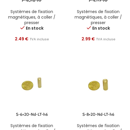
P-40×8-HF
P-47×9-HF
Systèmes de fixation
Systèmes de fixation
magnétiques
,
à coller /
magnétiques
,
à coller /
presser
presser
En stock
En stock
2.49
€
2.99
€
TVA incluse
TVA incluse
S-6×20-Nd-LT-h6
S-8×20-Nd-LT-h6
Systèmes de fixation
Systèmes de fixation