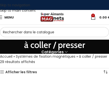
Skip to navigation
Skip to main content
0
MENU
0.00
à coller / presser
Catégories
Accueil
»
Systèmes de fixation magnétiques
»
à coller / presser
29 résultats affichés
Afficher les filtres