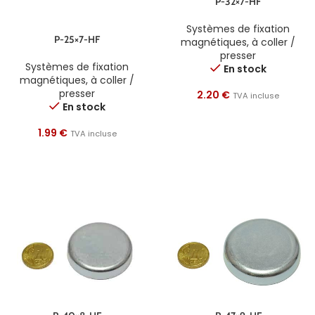
P-32×7-HF
Systèmes de fixation
P-25×7-HF
magnétiques
,
à coller /
presser
Systèmes de fixation
En stock
magnétiques
,
à coller /
presser
2.20
€
TVA incluse
En stock
1.99
€
TVA incluse