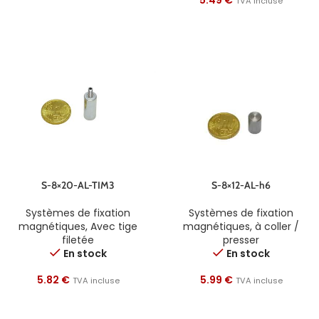
5.49
€
TVA incluse
S-8×20-AL-TIM3
S-8×12-AL-h6
Systèmes de fixation
Systèmes de fixation
magnétiques
,
Avec tige
magnétiques
,
à coller /
filetée
presser
En stock
En stock
5.82
€
5.99
€
TVA incluse
TVA incluse