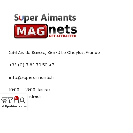
266 Av. de Savoie, 38570 Le Cheylas, France
+33 (0) 7 83 70 50 47
info@superaimants.fr
10:00 — 18:00 Heures
Lundi-Vendredi
0
outique
Filtres
Panier
Mon compte
Menu
Boutique