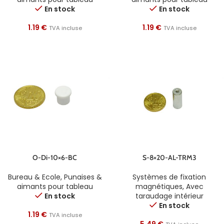
En stock
En stock
1.19
€
1.19
€
TVA incluse
TVA incluse
O-Di-10×6-BC
S-8×20-AL-TRM3
Bureau & Ecole
,
Punaises &
Systèmes de fixation
aimants pour tableau
magnétiques
,
Avec
En stock
taraudage intérieur
En stock
1.19
€
TVA incluse