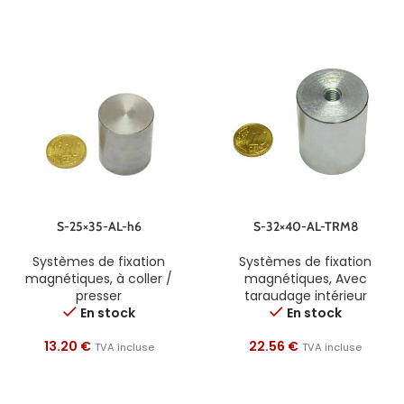
S-25×35-AL-h6
S-32×40-AL-TRM8
Systèmes de fixation
Systèmes de fixation
magnétiques
,
à coller /
magnétiques
,
Avec
presser
taraudage intérieur
En stock
En stock
13.20
€
22.56
€
TVA incluse
TVA incluse