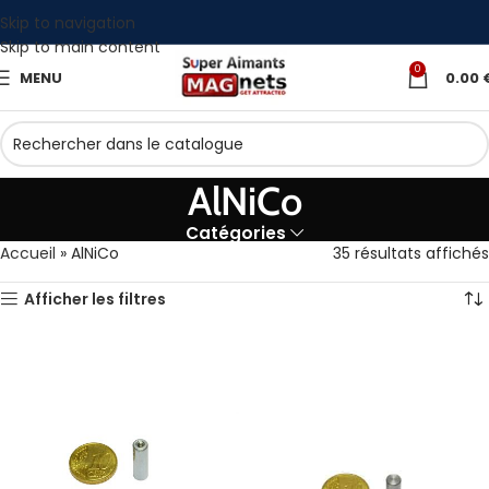
Skip to navigation
Skip to main content
0
MENU
0.00
AlNiCo
Catégories
Accueil
»
AlNiCo
35 résultats affichés
Afficher les filtres