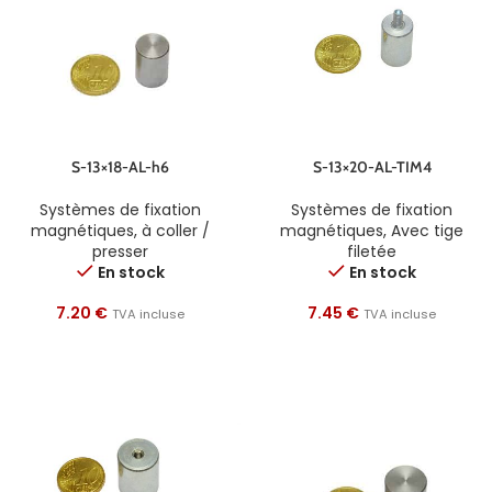
S-13×18-AL-h6
S-13×20-AL-TIM4
Systèmes de fixation
Systèmes de fixation
magnétiques
,
à coller /
magnétiques
,
Avec tige
presser
filetée
En stock
En stock
7.20
€
7.45
€
TVA incluse
TVA incluse