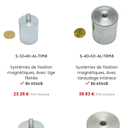
S-32×40-AL-TIM8
S-40×50-AL-TRM8
Systèmes de fixation
Systèmes de fixation
magnétiques
,
Avec tige
magnétiques
,
Avec
filetée
taraudage intérieur
En stock
En stock
23.28
€
38.83
€
TVA incluse
TVA incluse