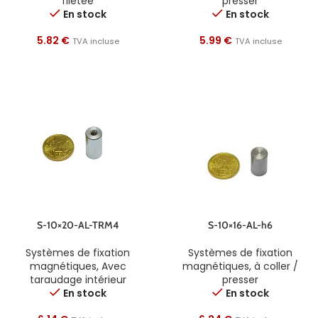
filetée
presser
En stock
En stock
5.82
€
5.99
€
TVA incluse
TVA incluse
S-10×20-AL-TRM4
S-10×16-AL-h6
Systèmes de fixation
Systèmes de fixation
magnétiques
,
Avec
magnétiques
,
à coller /
taraudage intérieur
presser
En stock
En stock