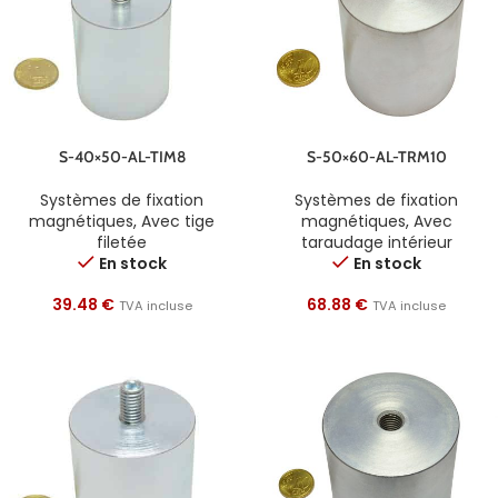
S-40×50-AL-TIM8
S-50×60-AL-TRM10
Systèmes de fixation
Systèmes de fixation
magnétiques
,
Avec tige
magnétiques
,
Avec
filetée
taraudage intérieur
En stock
En stock
39.48
€
68.88
€
TVA incluse
TVA incluse