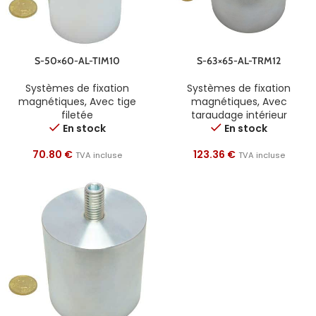
S-50×60-AL-TIM10
S-63×65-AL-TRM12
Systèmes de fixation
Systèmes de fixation
magnétiques
,
Avec tige
magnétiques
,
Avec
filetée
taraudage intérieur
En stock
En stock
70.80
€
123.36
€
TVA incluse
TVA incluse