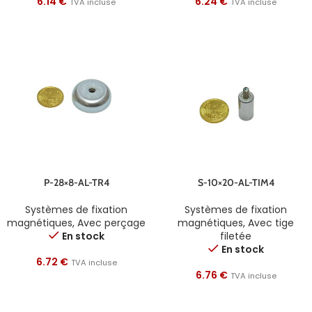
6.14
€
6.24
€
TVA incluse
TVA incluse
P-28×8-AL-TR4
S-10×20-AL-TIM4
Systèmes de fixation
Systèmes de fixation
magnétiques
,
Avec perçage
magnétiques
,
Avec tige
En stock
filetée
En stock
6.72
€
TVA incluse
6.76
€
TVA incluse