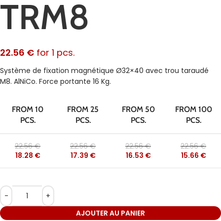
TRM8
22.56
€
for 1 pcs.
Système de fixation magnétique Ø32×40 avec trou taraudé
M8. AlNiCo. Force portante 16 Kg.
FROM 10
FROM 25
FROM 50
FROM 100
PCS.
PCS.
PCS.
PCS.
22.56
€
22.56
€
22.56
€
22.56
€
18.28
€
17.39
€
16.53
€
15.66
€
AJOUTER AU PANIER