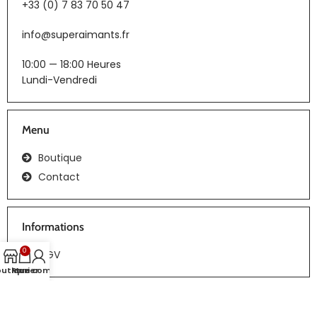
+33 (0) 7 83 70 50 47
info@superaimants.fr
10:00 — 18:00 Heures
Lundi-Vendredi
Menu
Boutique
Contact
Informations
0
CGV
outique
Panier
Mon compte
Tous droits réservés | Réalisation :
webiaprod