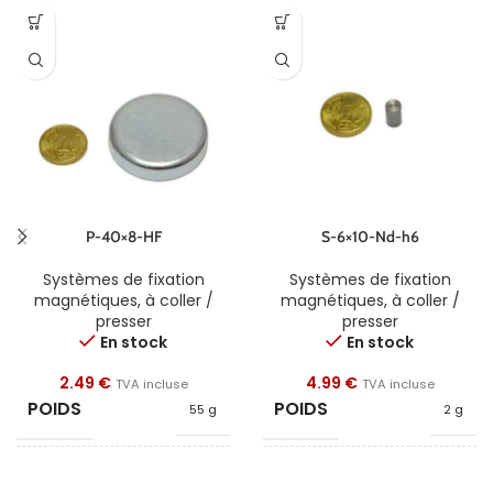
P-40×8-HF
S-6×10-Nd-h6
Systèmes de fixation
Systèmes de fixation
magnétiques
,
à coller /
magnétiques
,
à coller /
presser
presser
En stock
En stock
2.49
€
4.99
€
TVA incluse
TVA incluse
POIDS
POIDS
55 g
2 g
FORME
FORME
Disque
Cylindre