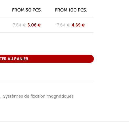
FROM 50 PCS.
FROM 100 PCS.
7.64
€
5.06
€
7.64
€
4.69
€
ER AU PANIER
,
Systèmes de fixation magnétiques