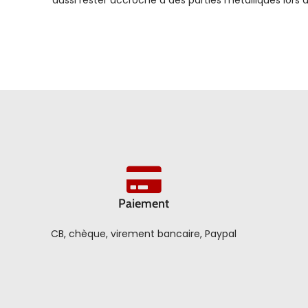
aussi rester accroché à des parties métalliques lors d
Paiement
CB, chèque, virement bancaire, Paypal