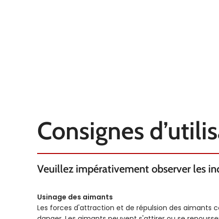
TEMPÉRATURE
TEMPÉRATURE
200°C
Tol
EXTRAS
Consignes d’utili
Veuillez impérativement observer les indi
Usinage des aimants
Les forces d'attraction et de répulsion des aimants 
danger. Les aimants peuvent s'attirer ou se repous