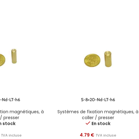
-Nd-LT-h6
S-8×20-Nd-LT-h6
ation magnétiques
,
à
Systèmes de fixation magnétiques
,
à
 / presser
coller / presser
n stock
En stock
4.79
€
TVA incluse
TVA incluse