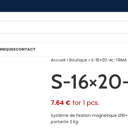
HNIQUES
CONTACT
Accueil
»
Boutique
»
S-16×20-AL-TRM4
S-16×20
7.64
€
for 1 pcs.
Système de fixation magnétique Ø16×2
portante 2 Kg.