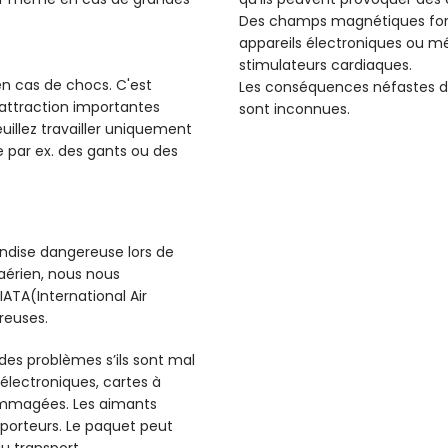
Des champs magnétiques forts
appareils électroniques ou m
stimulateurs cardiaques.
 en cas de chocs. C'est
Les conséquences néfastes d
d'attraction importantes
sont inconnues.
illez travailler uniquement
 par ex. des gants ou des
dise dangereuse lors de
 aérien, nous nous
ATA(International Air
reuses.
 des problèmes s’ils sont mal
électroniques, cartes à
ommagées. Les aimants
sporteurs. Le paquet peut