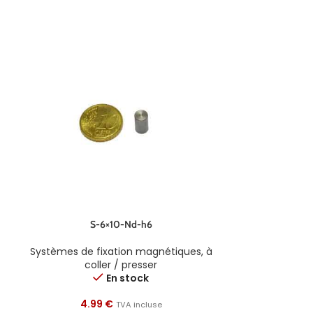
S-6×10-Nd-h6
S
Systèmes de fixation magnétiques
,
à
Systèmes de f
coller / presser
col
En stock
4.99
€
5.4
TVA incluse