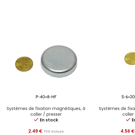
P-40×8-HF
S-6×20
Systèmes de fixation magnétiques
,
à
Systèmes de fix
coller / presser
coller
En stock
E
2.49
€
4.56
€
TVA incluse