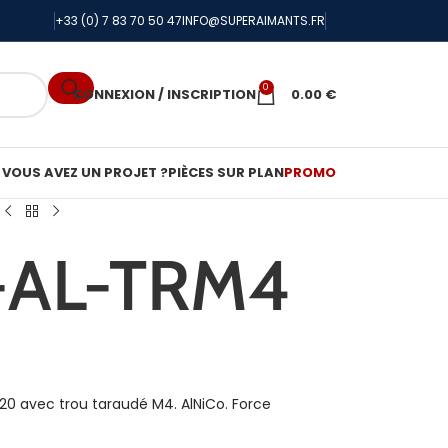
+33 (0) 7 83 70 50 47
INFO@SUPERAIMANTS.FR
0
CONNEXION / INSCRIPTION
0.00
€
VOUS AVEZ UN PROJET ?
PIÈCES SUR PLAN
PROMO
-AL-TRM4
0 avec trou taraudé M4. AlNiCo. Force