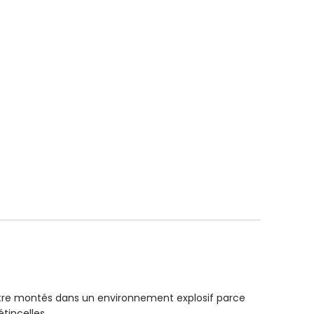
TEMPÉRATURE
TEMPÉRATU
80° C
Tolérance d’ajustement
EXTRAS
EXTRAS
h6
tre montés dans un environnement explosif parce
tincelles.