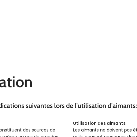
TEMPÉRATURE
80° C
80° C
érance d’ajustement
Tolérance d’ajustement
EXTRAS
h6
h6
sation
cations suivantes lors de l'utilisation d'aimants:
Utilisation des aimants
constituent des sources de
Les aimants ne doivent pas ê
ser même en cas de grandes
qu'ils peuvent provoquer des é