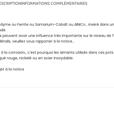
ESCRIPTION
INFORMATIONS COMPLÉMENTAIRES
me ou Ferrite ou Samarium-Cobalt ou AlNiCo , inséré dans un c
udé.
 peuvent avoir une influence très importante sur le niveau de for
étails, veuillez vous rapporter à la notice…
a corrosion., c’est pourquoi les aimants utilisés dans ces pots 
gué rouge, nickelé ou en acier inoxydable.
et à la notice