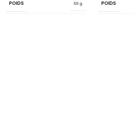
POIDS
POIDS
55 g
FORME
FORME
Disque
DIAMÈTRE
DIAMÈTRE
40
HAUTEUR
HAUTEUR
8
QUALITÉ
QUALITÉ
Ferrite
MATÉRIAU ARMATURE
MATÉRIAU AR
Zinc
FORCE KG
FORCE KG
12.5