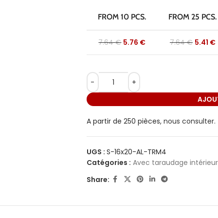
FROM 10 PCS.
FROM 25 PCS.
7.64
€
5.76
€
7.64
€
5.41
€
AJOUT
A partir de 250 pièces,
nous consulter.
UGS :
S-16x20-AL-TRM4
Catégories :
Avec taraudage intérieur
Share: