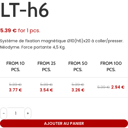
LT-h6
5.39
€
for 1 pcs.
Système de fixation magnétique Ø10(h6)x20 à coller/presser.
Néodyme. Force portante 4,5 Kg.
FROM 10
FROM 25
FROM 50
FROM 100
PCS.
PCS.
PCS.
PCS.
5.39
€
5.39
€
5.39
€
5.39
€
2.94
€
3.77
€
3.54
€
3.26
€
AJOUTER AU PANIER