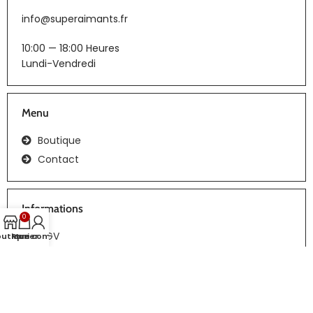
info@superaimants.fr
10:00 — 18:00 Heures
Lundi-Vendredi
Menu
Boutique
Contact
Informations
0
CGV
outique
Panier
Mon compte
Tous droits réservés | Réalisation :
webiaprod