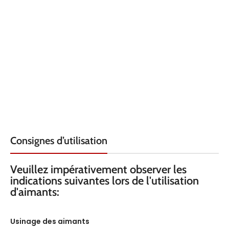
DIAMÈTRE
40
HAUTEUR
7
HAUTEUR
8
QUALITÉ
Ferrite
QUALITÉ
Ferrite
MATÉRIAU
Zinc
ARMATURE
MATÉRIAU
Zinc
ARMATURE
FORCE KG
8
Consignes d’utilisation
FORCE KG
12.5
TEMPÉRATURE
200°C
Veuillez impérativement observer les
indications suivantes lors de l'utilisation
TEMPÉRATURE
200°C
d'aimants:
Usinage des aimants