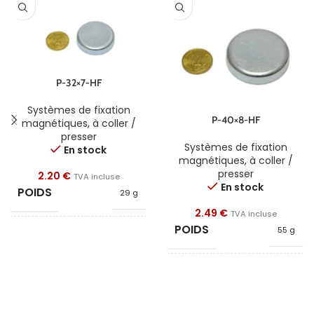
P-32×7-HF
Systèmes de fixation
P-40×8-HF
magnétiques
,
à coller /
presser
Systèmes de fixation
En stock
magnétiques
,
à coller /
presser
2.20
€
TVA incluse
En stock
POIDS
29 g
2.49
€
TVA incluse
POIDS
55 g
FORME
Disque
FORME
Disque
DIAMÈTRE
32