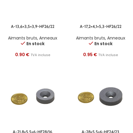
A-13,6×3,5×3,9-HF26/22
A-17,2×4,1×5,3-HF26/22
Aimants bruts
,
Anneaux
Aimants bruts
,
Anneaux
En stock
En stock
0.90
€
0.95
€
TVA incluse
TVA incluse
A-21,8×5,5×6-HF28/16
A-28×5,5×6-HF24/23