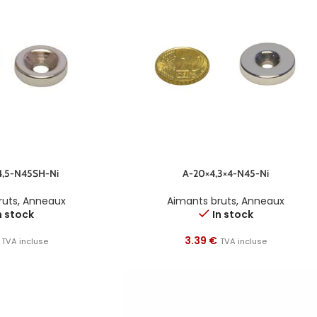
4,5-N45SH-Ni
A-20×4,3×4-N45-Ni
ruts
,
Anneaux
Aimants bruts
,
Anneaux
n stock
In stock
3.39
€
TVA incluse
TVA incluse