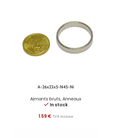
A-26x23x5-N45-Ni
Aimants bruts
,
Anneaux
In stock
1.59
€
TVA incluse