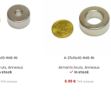
x10-N45-Ni
A-27x15x10-N45-Ni
ruts
,
Anneaux
Aimants bruts
,
Anneaux
n stock
In stock
6.99
€
TVA incluse
TVA incluse