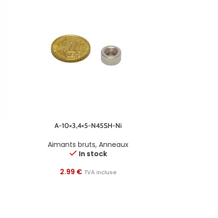
A-10×3,4×5-N45SH-Ni
Aimants bruts
,
Anneaux
In stock
2.99
€
TVA incluse