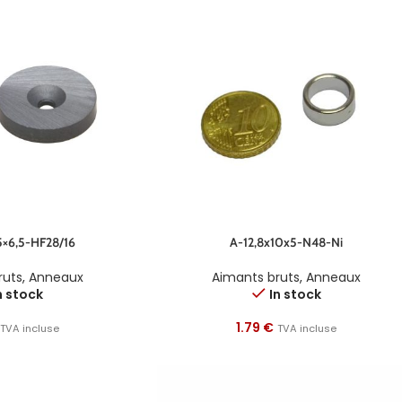
5×6,5-HF28/16
A-12,8x10x5-N48-Ni
ruts
,
Anneaux
Aimants bruts
,
Anneaux
n stock
In stock
1.79
€
TVA incluse
TVA incluse