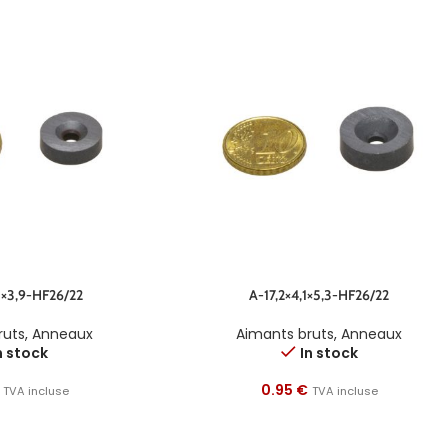
5×3,9-HF26/22
A-17,2×4,1×5,3-HF26/22
ruts
,
Anneaux
Aimants bruts
,
Anneaux
n stock
In stock
0.95
€
TVA incluse
TVA incluse