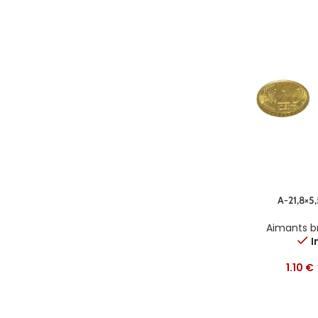
A-21,8×5
Aimants b
I
1.10
€