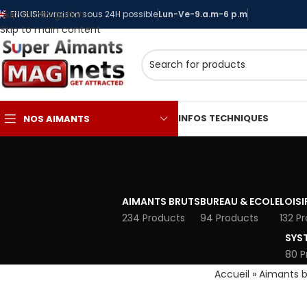
Skip to navigation
ENGLISH
Livraison sous 24H possible
Lun-Ve-9.a.m-6 p.m
Skip to main content
INFOS TECHNIQUES
NOS AIMANTS
AIMANTS BRUTS
BUREAU & ECOLE
LOISI
234 Products
94 Products
132 P
SYS
80 P
Accueil
»
Aimants b