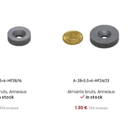
,5×6-HF28/16
A-28×5,5×6-HF24/23
ruts
,
Anneaux
Aimants bruts
,
Anneaux
n stock
In stock
1.30
€
TVA incluse
TVA incluse