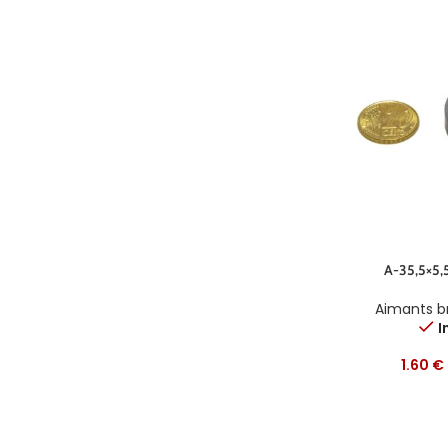
A-35,5×5,
Aimants b
I
1.60
€