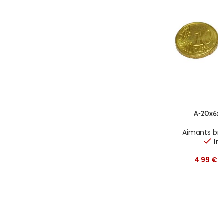
A-20x6
Aimants b
I
4.99
€