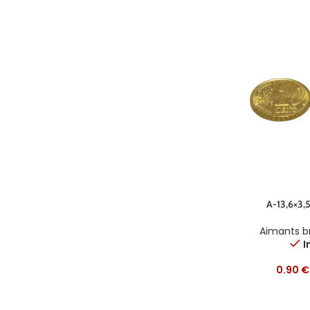
A-13,6×3,
Aimants b
I
0.90
€