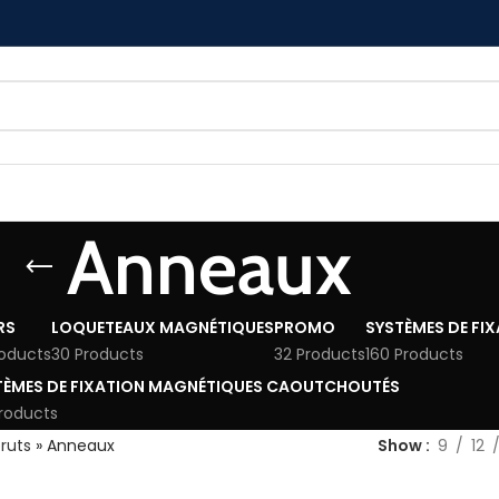
Anneaux
RS
LOQUETEAUX MAGNÉTIQUES
PROMO
SYSTÈMES DE FI
roducts
30 Products
32 Products
160 Products
TÈMES DE FIXATION MAGNÉTIQUES CAOUTCHOUTÉS
roducts
ruts
»
Anneaux
Show
9
12