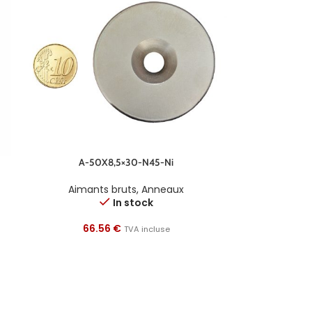
A-50X8,5×30-N45-Ni
Aimants bruts
,
Anneaux
In stock
66.56
€
TVA incluse