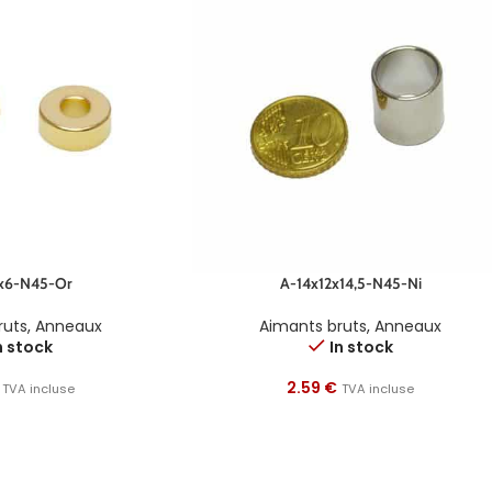
x6-N45-Or
A-14x12x14,5-N45-Ni
ruts
,
Anneaux
Aimants bruts
,
Anneaux
n stock
In stock
2.59
€
TVA incluse
TVA incluse