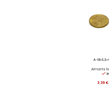
A-18×5,5×
Aimants b
I
3.39
€