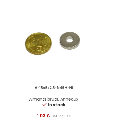
A-15x5x2,5-N45H-Ni
Aimants bruts
,
Anneaux
In stock
1.03
€
TVA incluse