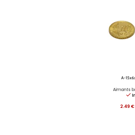
A-15x6
Aimants b
I
2.49
€