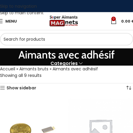
Skip to navigation
Skip to main content
0
MENU
0.00
Aimants avec adhésif
Categories
Accueil
»
Aimants bruts
»
Aimants avec adhésif
Showing all 9 results
Show sidebar