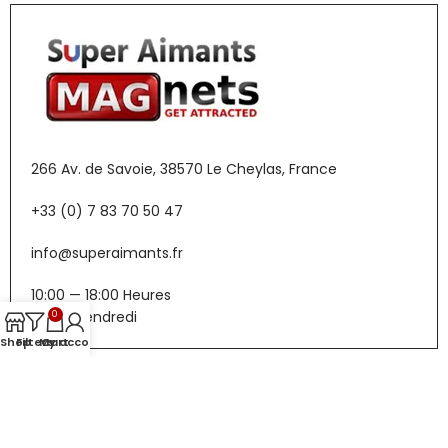
266 Av. de Savoie, 38570 Le Cheylas, France
+33 (0) 7 83 70 50 47
info@superaimants.fr
10:00 — 18:00 Heures
Lundi-Vendredi
0
Shop
Filters
My account
Cart
Menu
Boutique