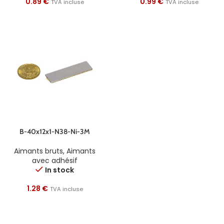
0.89
€
0.99
€
TVA incluse
TVA incluse
B-40x12x1-N38-Ni-3M
Aimants bruts
,
Aimants
avec adhésif
In stock
1.28
€
TVA incluse