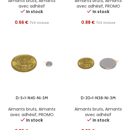
Aimants bruts
,
Aimants
Aimants bruts
,
Aimants
avec adhésif
avec adhésif
,
PROMO
In stock
In stock
0.66
€
0.88
€
TVA incluse
TVA incluse
D-5×1-N45-Ni-3M
D-20×1-N38-Ni-3M
Aimants bruts
,
Aimants
Aimants bruts
,
Aimants
avec adhésif
,
PROMO
avec adhésif
In stock
In stock