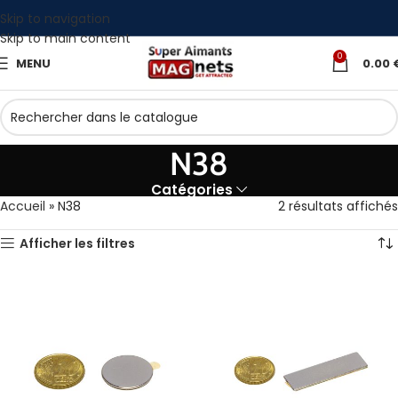
Skip to navigation
Skip to main content
0
MENU
0.00
N38
Catégories
Accueil
»
N38
2 résultats affichés
Afficher les filtres