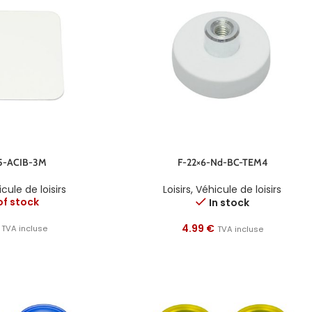
5-ACIB-3M
F-22×6-Nd-BC-TEM4
cule de loisirs
Loisirs
,
Véhicule de loisirs
of stock
In stock
4.99
€
TVA incluse
TVA incluse