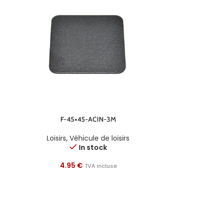
F-45×45-ACIN-3M
Loisirs
,
Véhicule de loisirs
In stock
4.95
€
TVA incluse