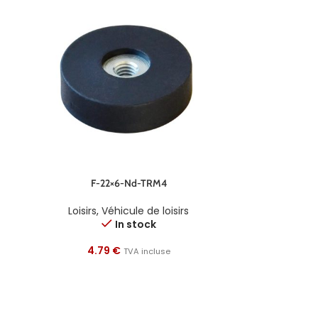
F-22×6-Nd-TRM4
Loisirs
,
Véhicule de loisirs
In stock
4.79
€
TVA incluse