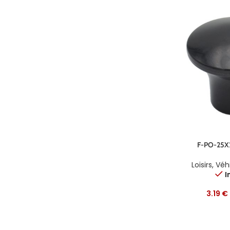
F-PO-25X
Loisirs
,
Véhi
I
3.19
€