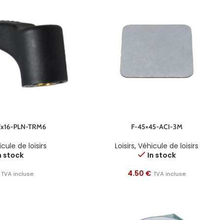
7x16-PLN-TRM6
F-45×45-ACI-3M
cule de loisirs
Loisirs
,
Véhicule de loisirs
n stock
In stock
4.50
€
TVA incluse
TVA incluse