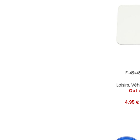
F-45×4
Loisirs
,
Véhi
Out 
4.95
€