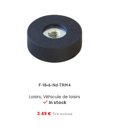
F-18×6-Nd-TRM4
Loisirs
,
Véhicule de loisirs
In stock
3.49
€
TVA incluse