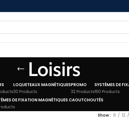
Loisirs
RS
LOQUETEAUX MAGNÉTIQUES
PROMO
SYSTÈMES DE FI
roducts
30 Products
32 Products
160 Products
TÈMES DE FIXATION MAGNÉTIQUES CAOUTCHOUTÉS
roducts
Show
9
12