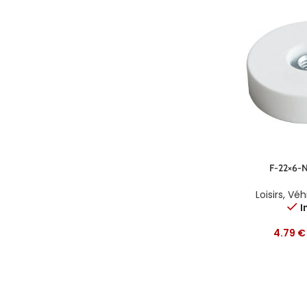
F-22×6-
Loisirs
,
Véhi
I
4.79
€