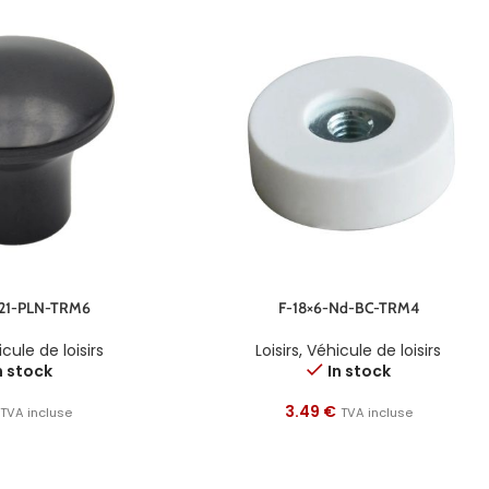
21-PLN-TRM6
F-18×6-Nd-BC-TRM4
cule de loisirs
Loisirs
,
Véhicule de loisirs
n stock
In stock
3.49
€
TVA incluse
TVA incluse