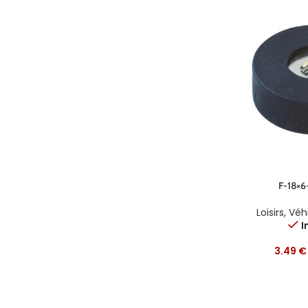
F-18×
Loisirs
,
Véhi
I
3.49
€