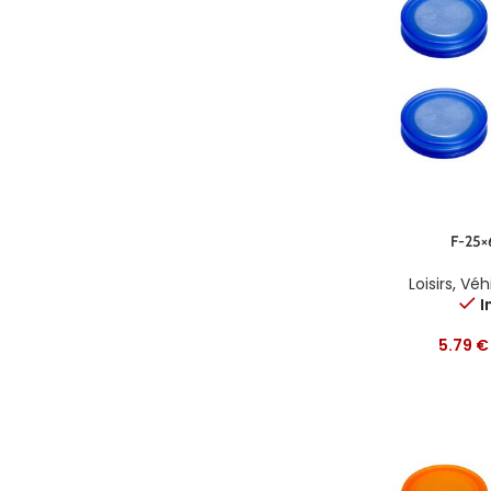
F-25×
Loisirs
,
Véhi
I
5.79
€