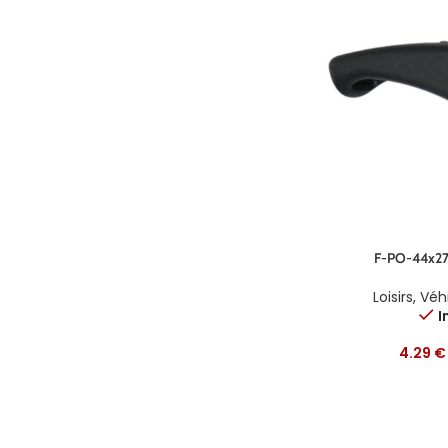
F-PO-44x2
Loisirs
,
Véhi
I
4.29
€