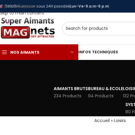
Skip to navigation
ENGLISH
Livraison sous 24H possible
Lun-Ve-9.a.m-6 p.m
Skip to main content
INFOS TECHNIQUES
NOS AIMANTS
AIMANTS BRUTS
BUREAU & ECOLE
LOISI
234 Products
94 Products
132 P
SYS
80 P
Accueil
»
Loisirs