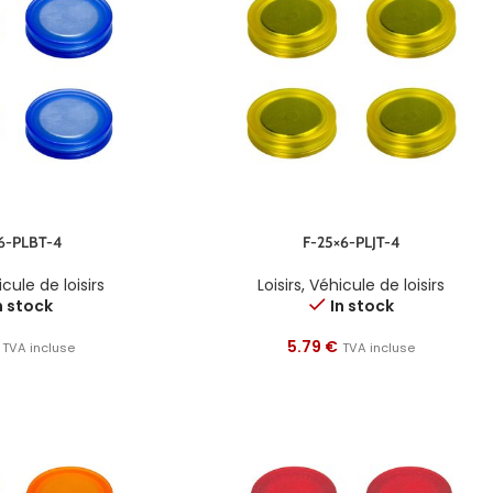
6-PLBT-4
F-25×6-PLJT-4
cule de loisirs
Loisirs
,
Véhicule de loisirs
n stock
In stock
5.79
€
TVA incluse
TVA incluse