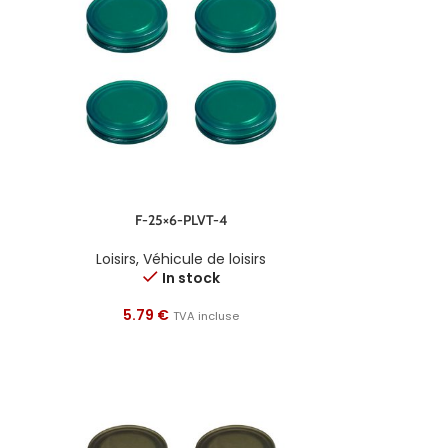
F-25×6-PLVT-4
Loisirs
,
Véhicule de loisirs
In stock
5.79
€
TVA incluse