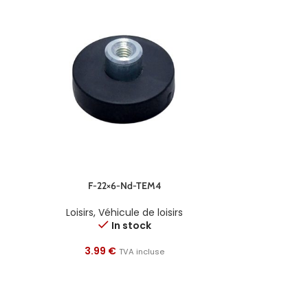
F-22×6-Nd-TEM4
Loisirs
,
Véhicule de loisirs
In stock
3.99
€
TVA incluse