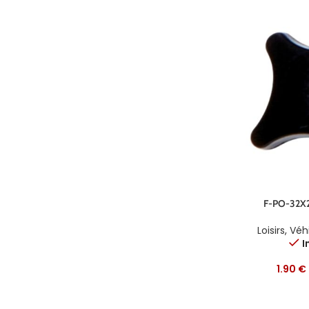
F-PO-32X
Loisirs
,
Véhi
I
1.90
€