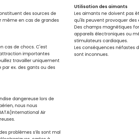
Utilisation des aimants
constituent des sources de
Les aimants ne doivent pas ê
ser même en cas de grandes
qu'ils peuvent provoquer des é
Des champs magnétiques forts
appareils électroniques ou m
stimulateurs cardiaques.
 en cas de chocs. C'est
Les conséquences néfastes d
d'attraction importantes
sont inconnues.
illez travailler uniquement
 par ex. des gants ou des
dise dangereuse lors de
 aérien, nous nous
ATA(International Air
reuses.
 des problèmes s’ils sont mal
électroniques, cartes à