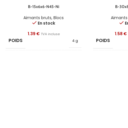
B-15x6x6-N45-Ni
B-30x8
Aimants bruts
,
Blocs
Aimants
En stock
E
1.39
€
1.58
€
TVA incluse
POIDS
POIDS
4 g
FORME
FORME
Bloc
LONGUEUR
LONGUEUR
15
LARGEUR
LARGEUR
6
HAUTEUR
HAUTEUR
6