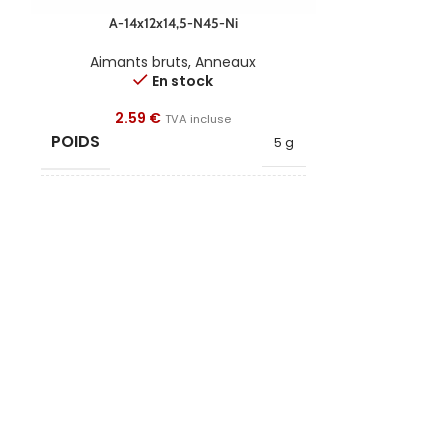
A-14x12x14,5-N45-Ni
B-15x
Aimants bruts
,
Anneaux
Aiman
En stock
2.59
€
3.1
TVA incluse
POIDS
POIDS
5 g
FORME
FORME
Anneau
DIAMÈTRE
LONGUEUR
14
DIAMÈTRE INTÉRIEUR
LARGEUR
12
HAUTEUR
HAUTEUR
14.5