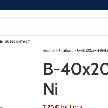
HNIQUES
CONTACT
Accueil
»
Boutique
»
B-40x20x5-N45-Ni
B-40x2
Ni
7.20
€
for 1 pcs.