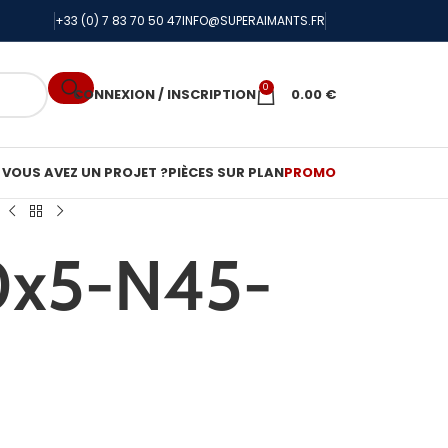
+33 (0) 7 83 70 50 47
INFO@SUPERAIMANTS.FR
0
CONNEXION / INSCRIPTION
0.00
€
VOUS AVEZ UN PROJET ?
PIÈCES SUR PLAN
PROMO
0x5-N45-