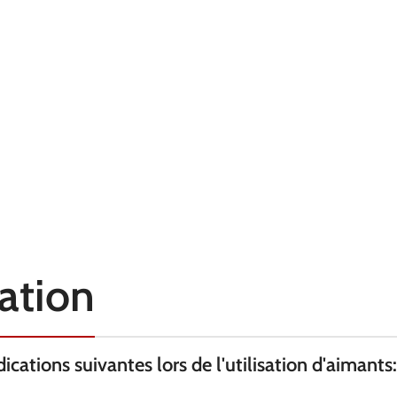
QUALITÉ
N45
N52
REVÊTEMENT
Nickel
Nickel
FORCE KG
4.95
0.69
TEMPÉRATURE
80° C
80° C
AXE
selon
selon
D'AIMANTATION
ON
l'épaisseur
l'épaisseur
sation
cations suivantes lors de l'utilisation d'aimants: