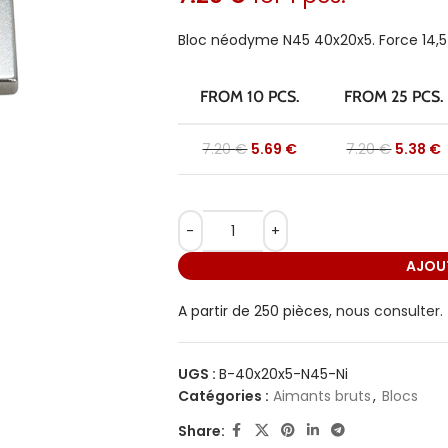
Bloc néodyme N45 40x20x5. Force 14,5
FROM 10 PCS.
FROM 25 PCS.
7.20
€
5.69
€
7.20
€
5.38
€
AJOUT
A partir de 250 pièces,
nous consulter.
UGS :
B-40x20x5-N45-Ni
Catégories :
Aimants bruts
,
Blocs
Share: