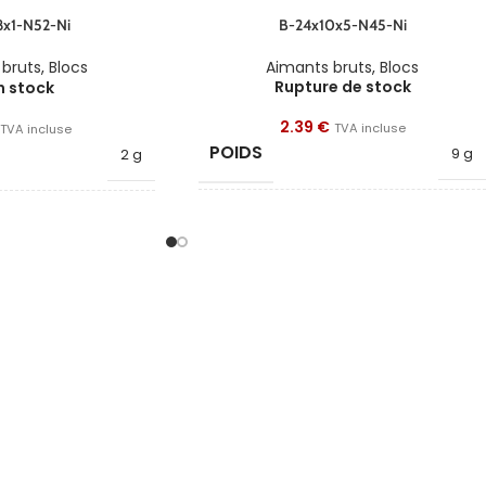
x1-N52-Ni
B-24x10x5-N45-Ni
 bruts
,
Blocs
Aimants bruts
,
Blocs
Rupture de stock
n stock
2.39
€
TVA incluse
TVA incluse
POIDS
9 g
2 g
FORME
Bloc
Bloc
LONGUEUR
24
30
LARGEUR
10
8
HAUTEUR
5
1