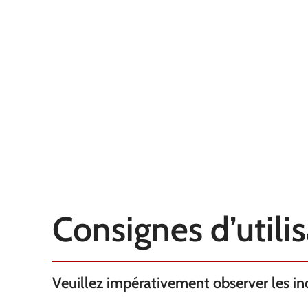
QUALITÉ
QUALITÉ
N45
REVÊTEMENT
REVÊTEMENT
Nickel
FORCE KG
FORCE KG
1.9
TEMPÉRATURE
TEMPÉRATURE
100°C
AXE
AXE
selon
D'AIMANTATION
D'AIMANTATI
l'épaisseur
Consignes d’utili
Veuillez impérativement observer les indi