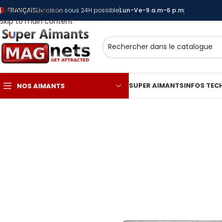
Skip to navigation
FRANÇAIS
Livraison sous 24H possible
Lun-Ve-9.a.m-6 p.m
Skip to main content
SUPER AIMANTS
INFOS TEC
NOS AIMANTS