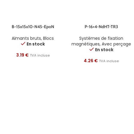
B-15x15x10-N45-EpoN
P-16×4-NdHT-TR3
Aimants bruts
,
Blocs
Systèmes de fixation
En stock
magnétiques
,
Avec perçage
En stock
3.19
€
TVA incluse
4.26
€
TVA incluse