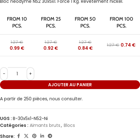
Bloc néodyme N52 30x5x1. Force 1 Kg. Revêtement nickel.
FROM 10
FROM 25
FROM 50
FROM 100
PCS.
PCS.
PCS.
PCS.
1.27
€
1.27
€
1.27
€
1.27
€
0.74
€
0.99
€
0.92
€
0.84
€
AJOUTER AU PANIER
A partir de 250 pièces,
nous consulter.
UGS :
B-30x5x1-N52-Ni
Catégories :
Aimants bruts
,
Blocs
Share: