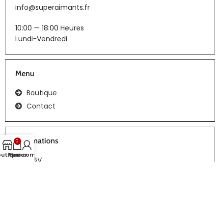
info@superaimants.fr
10:00 — 18:00 Heures
Lundi-Vendredi
Menu
Boutique
Contact
Informations
0
outique
Panier
Mon compte
CGV
Tous droits réservés | Réalisation :
webiaprod