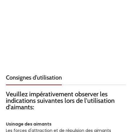
LARGEUR
LARGEUR
10
HAUTEUR
HAUTEUR
2
QUALITÉ
QUALITÉ
N
N45
REVÊTEMENT
REVÊTEMENT
Nic
Nickel
Consignes d’utilisation
FORCE KG
FORCE KG
4.
4.2
Veuillez impérativement observer les
indications suivantes lors de l'utilisation
d'aimants:
TEMPÉRATURE
TEMPÉRATURE
80°
80° C
Usinage des aimants
AXE
AXE
Les forces d'attraction et de répulsion des aimants
sel
selon