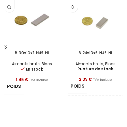
B-30x10x2-N45-Ni
B-24x10x5-N45-Ni
Aimants bruts
,
Blocs
Aimants bruts
,
Blocs
Rupture de stock
En stock
2.39
€
1.45
€
TVA incluse
TVA incluse
POIDS
POIDS
9
4.5 g
FORME
FORME
B
Bloc
LONGUEUR
LONGUEUR
30