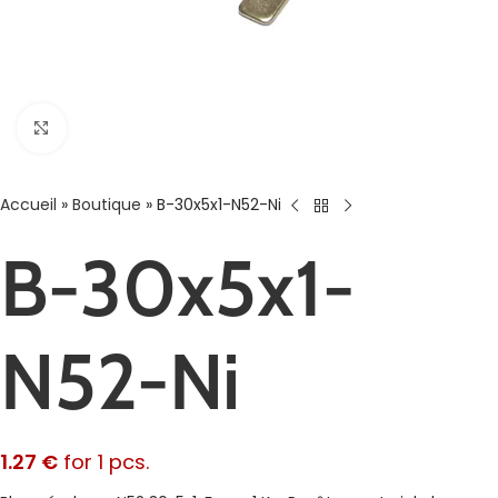
Agrandir
Accueil
»
Boutique
»
B-30x5x1-N52-Ni
B-30x5x1-
N52-Ni
1.27
€
for 1 pcs.