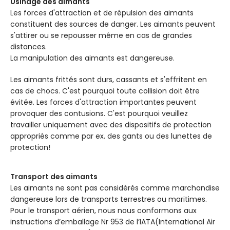
Usinage des aimants
AXE
AXE
selon
sel
Les forces d'attraction et de répulsion des aimants
D'AIMANTATION
D'AIMANTATION
l'épaisseur
l'épaiss
constituent des sources de danger. Les aimants peuvent
s'attirer ou se repousser même en cas de grandes
distances.
La manipulation des aimants est dangereuse.
Les aimants frittés sont durs, cassants et s'effritent en
cas de chocs. C'est pourquoi toute collision doit être
évitée. Les forces d'attraction importantes peuvent
provoquer des contusions. C'est pourquoi veuillez
travailler uniquement avec des dispositifs de protection
appropriés comme par ex. des gants ou des lunettes de
protection!
Transport des aimants
Les aimants ne sont pas considérés comme marchandise
dangereuse lors de transports terrestres ou maritimes.
Pour le transport aérien, nous nous conformons aux
instructions d’emballage Nr 953 de l’IATA(International Air