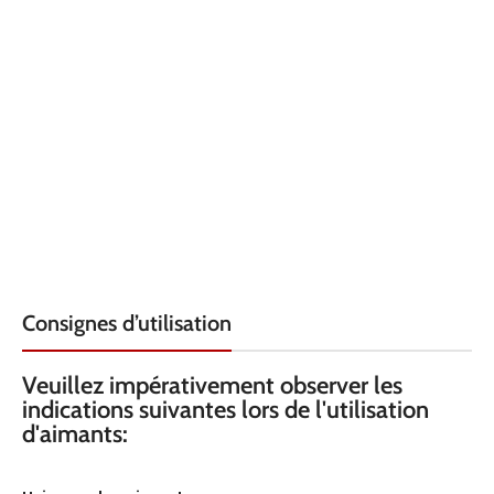
DIAMÈTRE
LONGUEUR
15
DIAMÈTRE INTÉRIEUR
LARGEUR
5
HAUTEUR
HAUTEUR
2.5
QUALITÉ
QUALITÉ
N45H
N
REVÊTEMENT
REVÊTEMENT
Nickel
Nic
Consignes d’utilisation
FORCE KG
FORCE KG
1.2
0.
Veuillez impérativement observer les
indications suivantes lors de l'utilisation
d'aimants:
TEMPÉRATURE
TEMPÉRATURE
120° C
80°