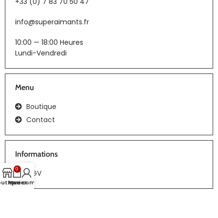
+33 (0) 7 83 70 50 47
info@superaimants.fr
10:00 — 18:00 Heures
Lundi-Vendredi
Menu
Boutique
Contact
Informations
0
CGV
outique
Panier
Mon compte
Tous droits réservés | Réalisation :
webiaprod