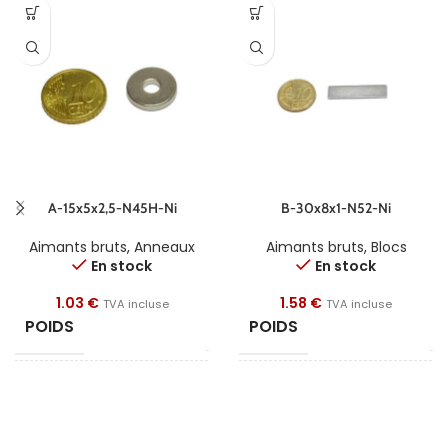
A-15x5x2,5-N45H-Ni
B-30x8x1-N52-Ni
Aimants bruts
,
Anneaux
Aimants bruts
,
Blocs
En stock
En stock
1.03
€
1.58
€
TVA incluse
TVA incluse
POIDS
POIDS
3 g
2
FORME
FORME
Anneau
B