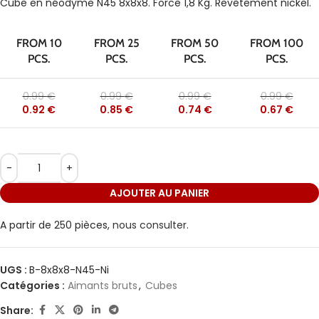
Cube en néodyme N45 8x8x8. Force 1,8 Kg. Revêtement nickel.
FROM 10
FROM 25
FROM 50
FROM 100
PCS.
PCS.
PCS.
PCS.
0.99
€
0.99
€
0.99
€
0.99
€
0.92
€
0.85
€
0.74
€
0.67
€
AJOUTER AU PANIER
A partir de 250 pièces,
nous consulter.
UGS :
B-8x8x8-N45-Ni
Catégories :
Aimants bruts
,
Cubes
Share: