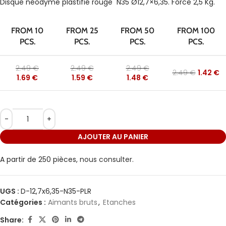
Disque néodyme plastifié rouge N35 Ø12,7×6,35. Force 2,5 Kg.
FROM 10
FROM 25
FROM 50
FROM 100
PCS.
PCS.
PCS.
PCS.
2.49
€
2.49
€
2.49
€
2.49
€
1.42
€
1.69
€
1.59
€
1.48
€
AJOUTER AU PANIER
A partir de 250 pièces,
nous consulter.
UGS :
D-12,7x6,35-N35-PLR
Catégories :
Aimants bruts
,
Etanches
Share: