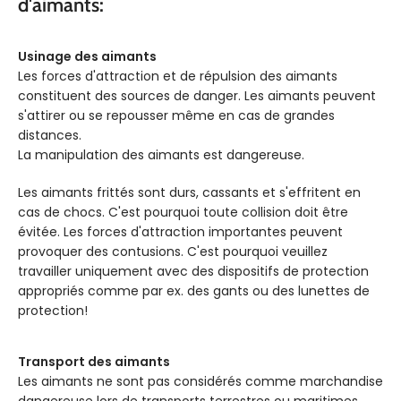
d'aimants:
FORCE KG
FORCE KG
1.9
Usinage des aimants
Les forces d'attraction et de répulsion des aimants
constituent des sources de danger. Les aimants peuvent
TEMPÉRATURE
TEMPÉRATURE
100°C
80°
s'attirer ou se repousser même en cas de grandes
distances.
AXE
AXE
La manipulation des aimants est dangereuse.
selon
sel
D'AIMANTATION
D'AIMANTATION
l'épaisseur
l'épaiss
Les aimants frittés sont durs, cassants et s'effritent en
cas de chocs. C'est pourquoi toute collision doit être
évitée. Les forces d'attraction importantes peuvent
provoquer des contusions. C'est pourquoi veuillez
travailler uniquement avec des dispositifs de protection
appropriés comme par ex. des gants ou des lunettes de
protection!
Transport des aimants
Les aimants ne sont pas considérés comme marchandise