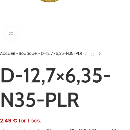
Agrandir
Accueil
»
Boutique
»
D-12,7×6,35-N35-PLR
D-12,7×6,35-
N35-PLR
2.49
€
for 1 pcs.