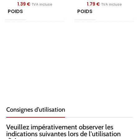
1.39
€
1.79
€
TVA incluse
TVA incluse
POIDS
POIDS
4 g
2
FORME
FORME
Bloc
Anne
LONGUEUR
DIAMÈTRE
15
1
LARGEUR
DIAMÈTRE INTÉRIEUR
6
HAUTEUR
HAUTEUR
6
Consignes d’utilisation
QUALITÉ
QUALITÉ
N45
N
Veuillez impérativement observer les
REVÊTEMENT
REVÊTEMENT
indications suivantes lors de l'utilisation
Nickel
Nic