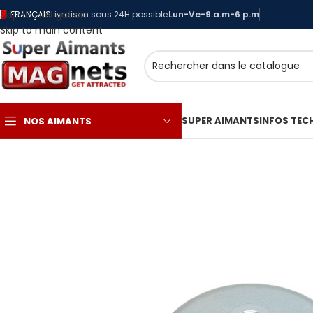
Skip to navigation
FRANÇAIS
Livraison sous 24H possible
Lun-Ve-9.a.m-6 p.m
Skip to main content
SUPER AIMANTS
INFOS TEC
NOS AIMANTS