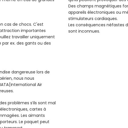
Des champs magnétiques forts
appareils électroniques ou m
stimulateurs cardiaques.
 en cas de chocs. C'est
Les conséquences néfastes d
d'attraction importantes
sont inconnues.
illez travailler uniquement
 par ex. des gants ou des
dise dangereuse lors de
 aérien, nous nous
ATA(International Air
reuses.
 des problèmes s’ils sont mal
électroniques, cartes à
ommagées. Les aimants
sporteurs. Le paquet peut