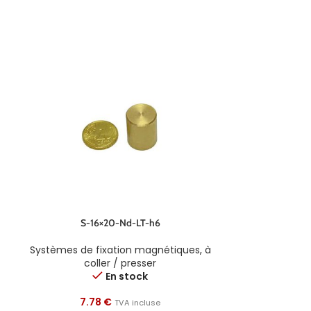
S-16×20-Nd-LT-h6
S-
Systèmes de fixation magnétiques
,
à
Systèmes de f
coller / presser
col
En stock
7.78
€
7.8
TVA incluse