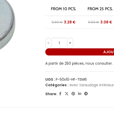
FROM 10 PCS.
FROM 25 PCS.
5.59
€
3.28
€
5.59
€
3.08
€
AJOUT
A partir de 250 pièces,
nous consulter.
UGS :
P-50x10-HF-TEM6
Catégories :
Avec taraudage intérieur
Share: