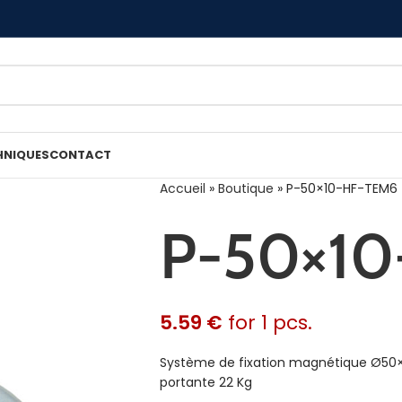
HNIQUES
CONTACT
Accueil
»
Boutique
»
P-50×10-HF-TEM6
P-50×10
5.59
€
for 1 pcs.
Système de fixation magnétique Ø50×1
portante 22 Kg