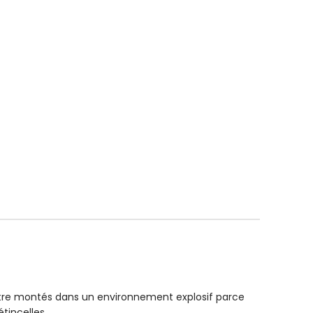
TEMPÉRATURE
TEMPÉRATU
80° C
Tolérance d’ajustement
EXTRAS
EXTRAS
h6
tre montés dans un environnement explosif parce
tincelles.