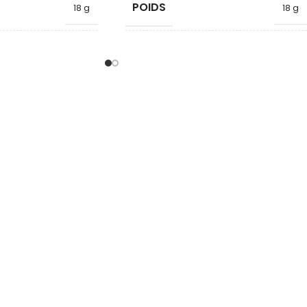
POIDS
18 g
18 g
FORME
Cylindre
Cylindre
DIAMÈTRE
13
13
HAUTEUR
18
18
QUALITÉ
Néodyme
AlNiCo
MATURE
MATÉRIAU ARMATURE
Acier
Acier
FORCE KG
6
1.2