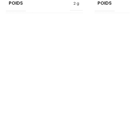
POIDS
POIDS
2 g
FORME
FORME
Cylindre
DIAMÈTRE
DIAMÈTRE
6
HAUTEUR
HAUTEUR
10
QUALITÉ
QUALITÉ
AlNiCo
MATÉRIAU ARMATURE
MATÉRIAU AR
Acier
FORCE KG
FORCE KG
0.2