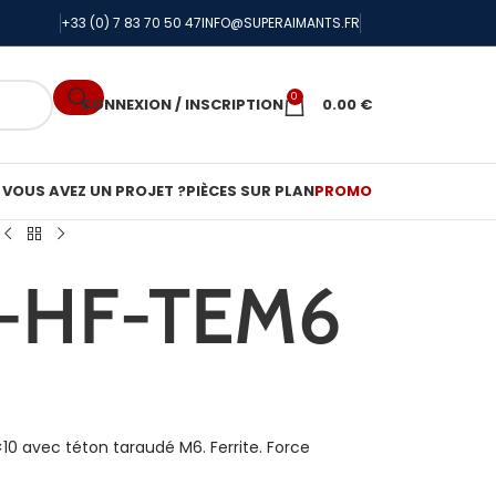
+33 (0) 7 83 70 50 47
INFO@SUPERAIMANTS.FR
0
CONNEXION / INSCRIPTION
0.00
€
VOUS AVEZ UN PROJET ?
PIÈCES SUR PLAN
PROMO
-HF-TEM6
0 avec téton taraudé M6. Ferrite. Force