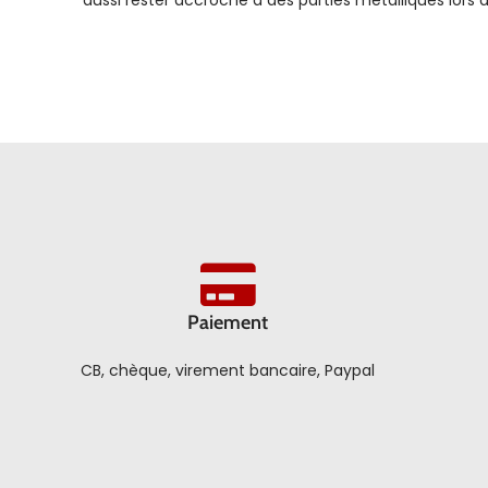
aussi rester accroché à des parties métalliques lors d
Paiement
CB, chèque, virement bancaire, Paypal