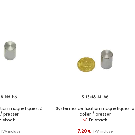
18-Nd-h6
S-13×18-AL-h6
ation magnétiques
,
à
Systèmes de fixation magnétiques
,
à
 / presser
coller / presser
n stock
En stock
7.20
€
TVA incluse
TVA incluse