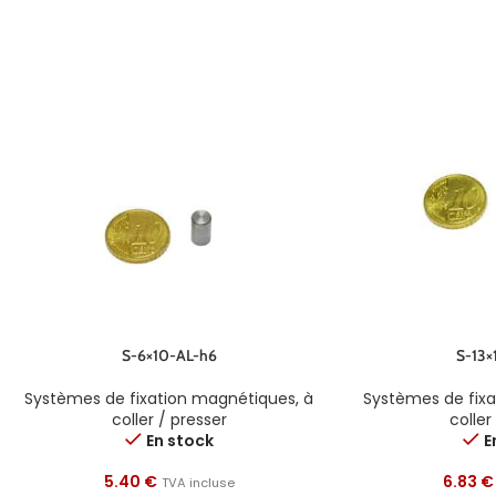
S-6×10-AL-h6
S-13×
Systèmes de fixation magnétiques
,
à
Systèmes de fix
coller / presser
coller
En stock
E
5.40
€
6.83
€
TVA incluse