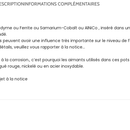
ESCRIPTION
INFORMATIONS COMPLÉMENTAIRES
me ou Ferrite ou Samarium-Cobalt ou AlNiCo , inséré dans un c
udé.
 peuvent avoir une influence très importante sur le niveau de for
étails, veuillez vous rapporter à la notice…
a corrosion., c’est pourquoi les aimants utilisés dans ces pots 
gué rouge, nickelé ou en acier inoxydable.
et à la notice