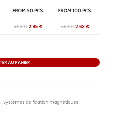
FROM 50 PCS.
FROM 100 PCS.
5.59
€
2.85
€
5.59
€
2.63
€
ER AU PANIER
,
Systèmes de fixation magnétiques