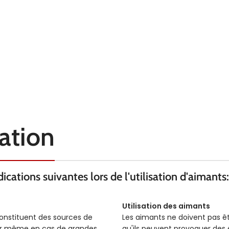
TEMPÉRATURE
80° C
450°C
érance d’ajustement
Tolérance d’ajustement
EXTRAS
h6
h6
sation
cations suivantes lors de l'utilisation d'aimants:
Utilisation des aimants
constituent des sources de
Les aimants ne doivent pas ê
ser même en cas de grandes
qu'ils peuvent provoquer des é