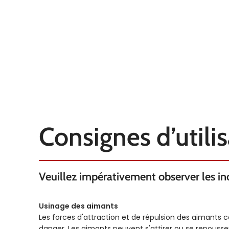
TEMPÉRATURE
TEMPÉRATURE
450°C
Tolérance d’ajustement
Tol
EXTRAS
EXTRAS
h6
Consignes d’utili
Veuillez impérativement observer les indi
Usinage des aimants
Les forces d'attraction et de répulsion des aimants 
danger. Les aimants peuvent s'attirer ou se repous