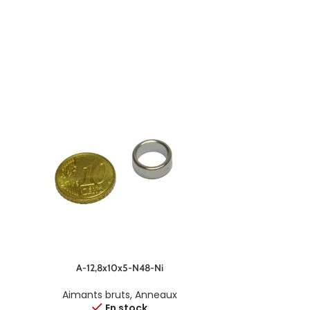
A-12,8x10x5-N48-Ni
A-2
Aimants bruts
,
Anneaux
Aimant
En stock