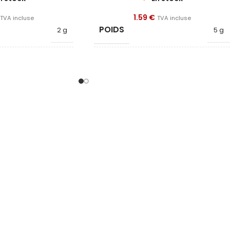
1.59
€
TVA incluse
TVA incluse
POIDS
2 g
5 g
FORME
Bloc
Anneau
DIAMÈTRE
30
26
DIAMÈTRE INTÉRIEUR
8
23
HAUTEUR
1
5
QUALITÉ
N52
N45
REVÊTEMENT