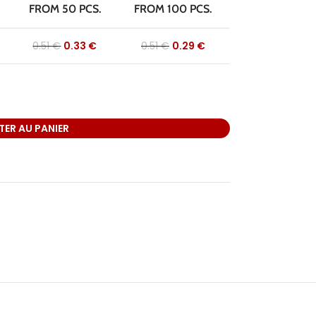
FROM 50 PCS.
FROM 100 PCS.
0.51
€
0.33
€
0.51
€
0.29
€
ER AU PANIER