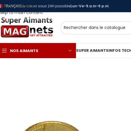
Skip to navigation
FRANÇAIS
Livraison sous 24H possible
Lun-Ve-9.a.m-6 p.m
Skip to main content
SUPER AIMANTS
INFOS TEC
NOS AIMANTS