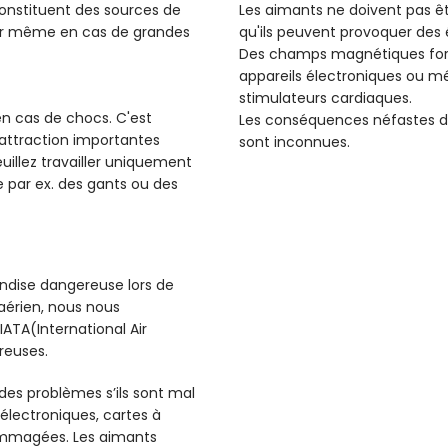
constituent des sources de
Les aimants ne doivent pas ê
ser même en cas de grandes
qu'ils peuvent provoquer des é
Des champs magnétiques forts
appareils électroniques ou m
stimulateurs cardiaques.
 en cas de chocs. C'est
Les conséquences néfastes d
d'attraction importantes
sont inconnues.
illez travailler uniquement
 par ex. des gants ou des
dise dangereuse lors de
 aérien, nous nous
ATA(International Air
reuses.
 des problèmes s’ils sont mal
électroniques, cartes à
ommagées. Les aimants