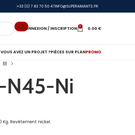
+33 (0) 7 83 70 50 47
INFO@SUPERAIMANTS.FR
0
CONNEXION / INSCRIPTION
0.00
€
VOUS AVEZ UN PROJET ?
PIÈCES SUR PLAN
PROMO
1-N45-Ni
0 Kg. Revêtement nickel.