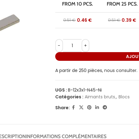
FROM 10 PCS.
FROM 25 PCS.
0.51
€
0.46
€
0.51
€
0.39
€
AJOUT
A partir de 250 pièces,
nous consulter.
UGS :
B-12x3x1-N45-Ni
Catégories :
Aimants bruts
,
Blocs
Share:
ESCRIPTION
INFORMATIONS COMPLÉMENTAIRES