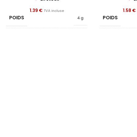
1.39
€
1.58
€
TVA incluse
POIDS
POIDS
4 g
FORME
FORME
Bloc
LONGUEUR
LONGUEUR
15
LARGEUR
LARGEUR
6
HAUTEUR
HAUTEUR
6
QUALITÉ
QUALITÉ
N45
REVÊTEMENT
REVÊTEMENT