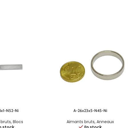
x1-N52-Ni
A-26x23x5-N45-Ni
 bruts
,
Blocs
Aimants bruts
,
Anneaux
n stock
En stock