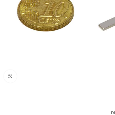
Agrandir
D