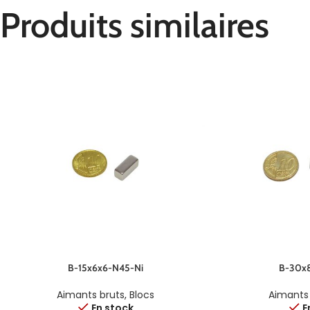
Produits similaires
B-15x6x6-N45-Ni
B-30x8
Aimants bruts
,
Blocs
Aimants
En stock
E