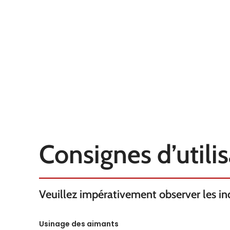
Nickel
FORCE KG
FORCE KG
1.9
TEMPÉRATURE
TEMPÉRATURE
100°C
AXE
AXE
selon
D'AIMANTATION
D'AIMANTATI
l'épaisseur
Consignes d’utili
Veuillez impérativement observer les indi
Usinage des aimants