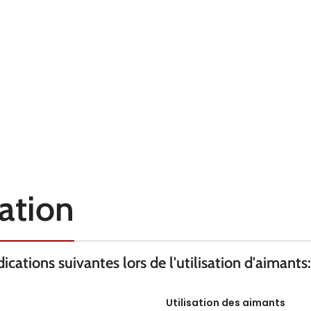
Nickel
Nickel
FORCE KG
0.69
5.5
TEMPÉRATURE
80° C
80° C
AXE
selon
selon
ON
D'AIMANTATION
l'épaisseur
l'épaisseur
sation
cations suivantes lors de l'utilisation d'aimants:
Utilisation des aimants