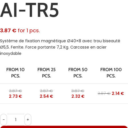
AI-TR5
3.87
€
for 1 pcs.
Système de fixation magnétique Ø40×8 avec trou biseauté
Ø5,5. Ferrite. Force portante 7,2 Kg. Carcasse en acier
inoxydable
FROM 10
FROM 25
FROM 50
FROM 100
PCS.
PCS.
PCS.
PCS.
3.87
€
3.87
€
3.87
€
3.87
€
2.14
€
2.73
€
2.54
€
2.32
€