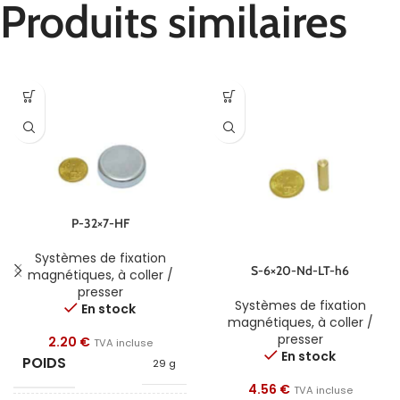
Produits similaires
P-32×7-HF
Systèmes de fixation
S-6×20-Nd-LT-h6
magnétiques
,
à coller /
presser
Systèmes de fixation
En stock
magnétiques
,
à coller /
presser
2.20
€
TVA incluse
En stock
POIDS
29 g
4.56
€
TVA incluse