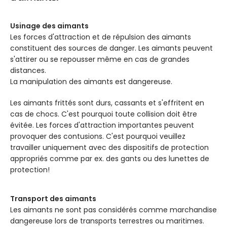
TEMPÉRATURE
80° C
Usinage des aimants
Les forces d'attraction et de répulsion des aimants
constituent des sources de danger. Les aimants peuvent
Tolérance
EXTRAS
s'attirer ou se repousser même en cas de grandes
d’ajustement
h6
distances.
La manipulation des aimants est dangereuse.
Les aimants frittés sont durs, cassants et s'effritent en
cas de chocs. C'est pourquoi toute collision doit être
évitée. Les forces d'attraction importantes peuvent
provoquer des contusions. C'est pourquoi veuillez
travailler uniquement avec des dispositifs de protection
appropriés comme par ex. des gants ou des lunettes de
protection!
Transport des aimants
Les aimants ne sont pas considérés comme marchandise
dangereuse lors de transports terrestres ou maritimes.