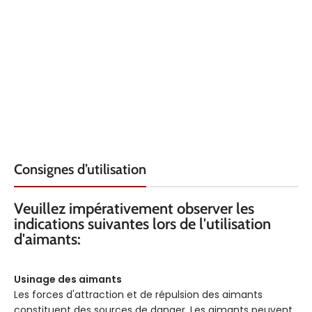
HAUTEUR
HAUTEUR
22.5
22.5
QUALITÉ
QUALITÉ
Néodyme
Néodyme
MATÉRIAU
MATÉRIAU
Plastique
Plastique
ARMATURE
ARMATURE
COULEUR
COULEUR
Orange
Bleu
Consignes d’utilisation
FORCE KG
FORCE KG
Veuillez impérativement observer les
3.5
3.5
indications suivantes lors de l'utilisation
d'aimants:
Usinage des aimants
Les forces d'attraction et de répulsion des aimants
constituent des sources de danger. Les aimants peuvent