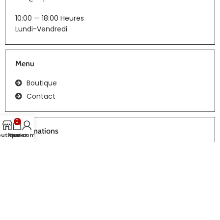
10:00 — 18:00 Heures
Lundi-Vendredi
Menu
Boutique
Contact
0
Informations
outique
Panier
Mon compte
CGV
Tous droits réservés | Réalisation :
webiaprod