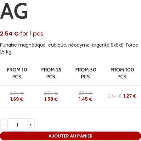
AG
2.54
€
for 1 pcs.
Punaise magnétique cubique, néodyme, argenté 8x8x8. Force
1,5 Kg.
FROM 10
FROM 25
FROM 50
FROM 100
PCS.
PCS.
PCS.
PCS.
2.54
€
2.54
€
2.54
€
2.54
€
1.27
€
1.69
€
1.58
€
1.45
€
AJOUTER AU PANIER