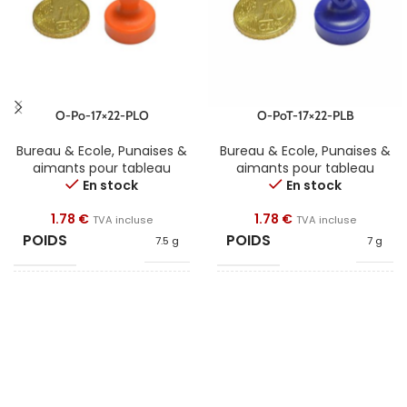
O-Po-17×22-PLO
O-PoT-17×22-PLB
Bureau & Ecole
,
Punaises &
Bureau & Ecole
,
Punaises &
aimants pour tableau
aimants pour tableau
En stock
En stock
1.78
€
1.78
€
TVA incluse
TVA incluse
POIDS
POIDS
7.5 g
7 g
FORME
FORME
Poignée
Poignée
DIAMÈTRE
DIAMÈTRE
17
17