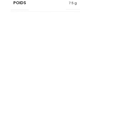
POIDS
POIDS
7.5 g
FORME
FORME
Poignée
DIAMÈTRE
DIAMÈTRE
17
HAUTEUR
HAUTEUR
22.5
QUALITÉ
QUALITÉ
Néodyme
MATÉRIAU
MATÉRIAU
Plastique
ARMATURE
ARMATURE
COULEUR
COULEUR
Blanc