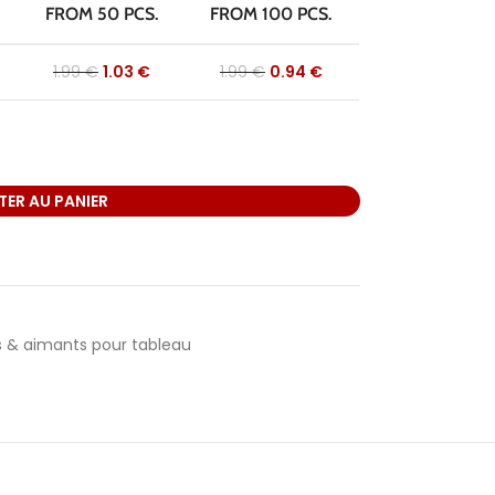
FROM 50 PCS.
FROM 100 PCS.
1.99
€
1.03
€
1.99
€
0.94
€
ER AU PANIER
s & aimants pour tableau