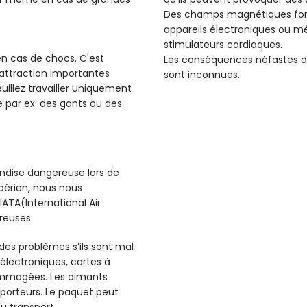
Des champs magnétiques forts
appareils électroniques ou m
stimulateurs cardiaques.
 en cas de chocs. C'est
Les conséquences néfastes d
d'attraction importantes
sont inconnues.
illez travailler uniquement
 par ex. des gants ou des
dise dangereuse lors de
 aérien, nous nous
ATA(International Air
reuses.
 des problèmes s’ils sont mal
électroniques, cartes à
ommagées. Les aimants
sporteurs. Le paquet peut