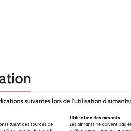
FORCE KG
3.5
3.5
sation
cations suivantes lors de l'utilisation d'aimants:
Utilisation des aimants
constituent des sources de
Les aimants ne doivent pas ê
ser même en cas de grandes
qu'ils peuvent provoquer des é