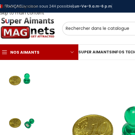
Skip to navigation
FRANÇAIS
Livraison sous 24H possible
Lun-Ve-9.a.m-6 p.m
Skip to main content
SUPER AIMANTS
INFOS TEC
NOS AIMANTS