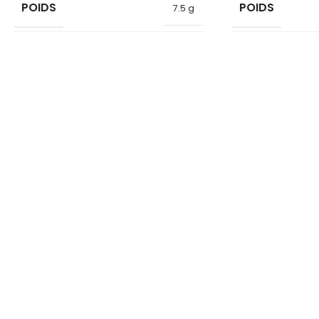
POIDS
POIDS
7.5 g
FORME
FORME
Poignée
DIAMÈTRE
DIAMÈTRE
17
HAUTEUR
HAUTEUR
22.5
QUALITÉ
QUALITÉ
Néodyme
MATÉRIAU
MATÉRIAU
Plastique
ARMATURE
ARMATURE
COULEUR
COULEUR
Orange