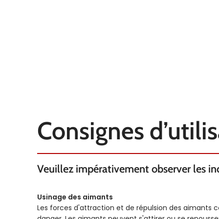
FORCE KG
FORCE KG
3.5
Consignes d’utili
Veuillez impérativement observer les indi
Usinage des aimants
Les forces d'attraction et de répulsion des aimants 
danger. Les aimants peuvent s'attirer ou se repous