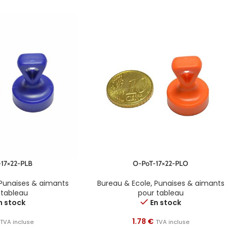
17×22-PLB
O-PoT-17×22-PLO
Punaises & aimants
Bureau & Ecole
,
Punaises & aimants
 tableau
pour tableau
n stock
En stock
1.78
€
TVA incluse
TVA incluse