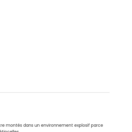
FORCE KG
FORCE KG
3.5
EXTRAS
tre montés dans un environnement explosif parce
tincelles.