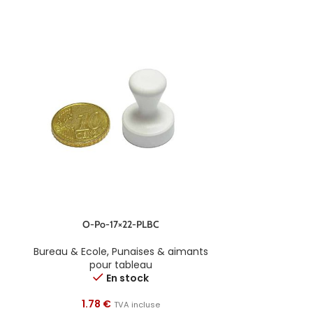
O-Po-17×22-PLBC
O
Bureau & Ecole
,
Punaises & aimants
Bureau & Eco
pour tableau
p
En stock
1.78
€
1.9
TVA incluse