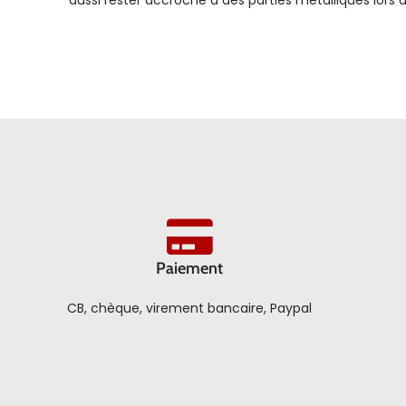
aussi rester accroché à des parties métalliques lors d
Paiement
CB, chèque, virement bancaire, Paypal