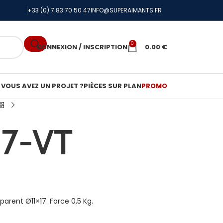
+33 (0) 7 83 70 50 47
INFO@SUPERAIMANTS.FR
0
CONNEXION / INSCRIPTION
0.00
€
VOUS AVEZ UN PROJET ?
PIÈCES SUR PLAN
PROMO
17-VT
arent Ø11×17. Force 0,5 Kg.