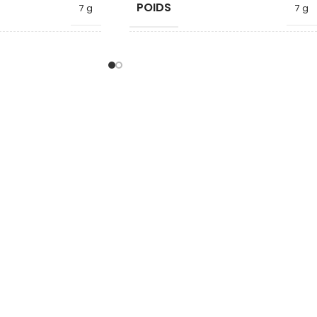
POIDS
7 g
7 g
FORME
Poignée
Poignée
DIAMÈTRE
17
17
HAUTEUR
22.5
22.5
QUALITÉ
Néodyme
Néodyme
MATÉRIAU
Plastique
Plastique
ARMATURE
COULEUR
Bleu
Orange