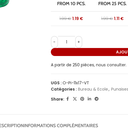
FROM 10 PCS.
FROM 25 PCS.
1.99
€
1.19
€
1.99
€
1.11
€
AJOUT
A partir de 250 pièces,
nous consulter.
UGS :
O-Pi-11x17-VT
Catégories :
Bureau & Ecole
,
Punaise
Share:
ESCRIPTION
INFORMATIONS COMPLÉMENTAIRES