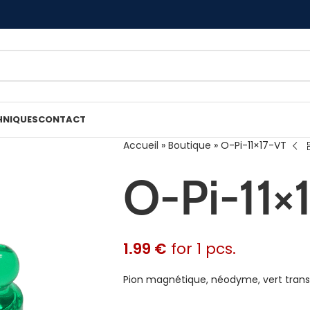
HNIQUES
CONTACT
Accueil
»
Boutique
»
O-Pi-11×17-VT
O-Pi-11×
1.99
€
for 1 pcs.
Pion magnétique, néodyme, vert transp