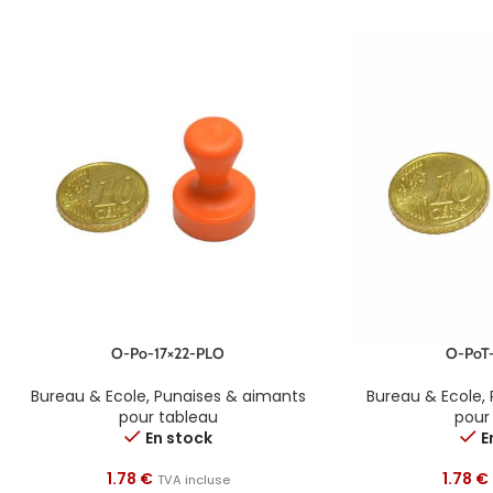
O-Po-17×22-PLO
O-PoT-
Bureau & Ecole
,
Punaises & aimants
Bureau & Ecole
,
pour tableau
pour
En stock
E
1.78
€
1.78
€
TVA incluse