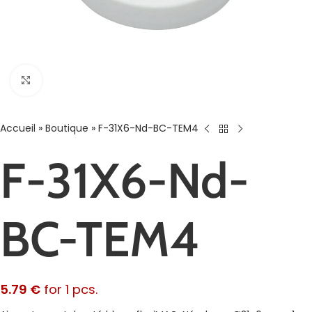
Agrandir
Accueil
»
Boutique
»
F-31X6-Nd-BC-TEM4
F-31X6-Nd-
BC-TEM4
5.79
€
for 1 pcs.