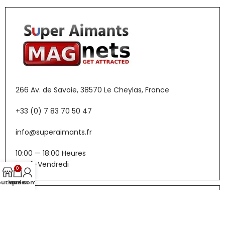
266 Av. de Savoie, 38570 Le Cheylas, France
+33 (0) 7 83 70 50 47
info@superaimants.fr
10:00 — 18:00 Heures
Lundi-Vendredi
0
outique
Panier
Mon compte
Menu
Boutique