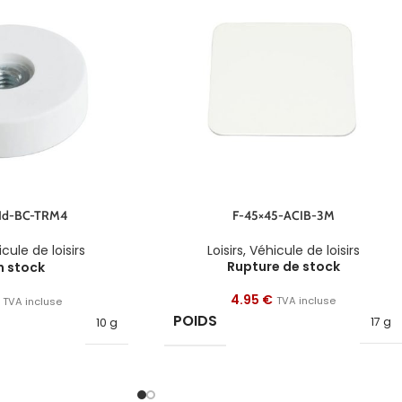
Nd-BC-TRM4
F-45×45-ACIB-3M
cule de loisirs
Loisirs
,
Véhicule de loisirs
Rupture de stock
n stock
4.95
€
TVA incluse
TVA incluse
POIDS
17 g
10 g