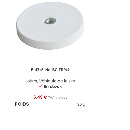
F-43×6-Nd-BC-TRM4
F
Loisirs
,
Véhicule de loisirs
Loisirs
,
V
En stock
6.49
€
9.9
TVA incluse
POIDS
POIDS
30 g