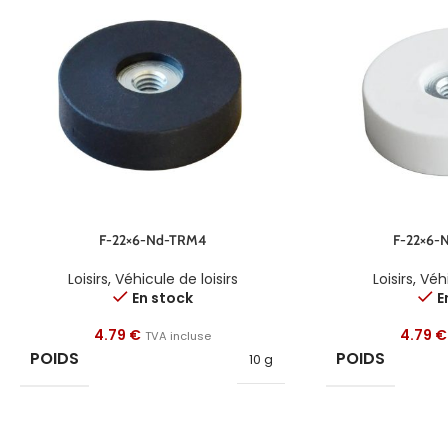
F-22×6-Nd-TRM4
F-22×6-
Loisirs
,
Véhicule de loisirs
Loisirs
,
Véhi
En stock
E
4.79
€
4.79
€
TVA incluse
POIDS
POIDS
10 g