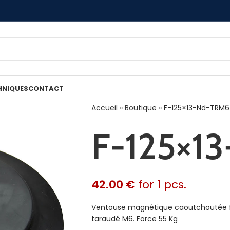
HNIQUES
CONTACT
Accueil
»
Boutique
»
F-125×13-Nd-TRM6
F-125×1
42.00
€
for 1 pcs.
Ventouse magnétique caoutchoutée fl
taraudé M6. Force 55 Kg