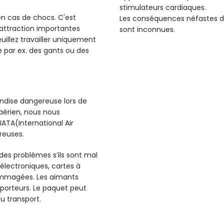
stimulateurs cardiaques.
 en cas de chocs. C'est
Les conséquences néfastes d
d'attraction importantes
sont inconnues.
illez travailler uniquement
 par ex. des gants ou des
dise dangereuse lors de
 aérien, nous nous
ATA(International Air
reuses.
 des problèmes s’ils sont mal
électroniques, cartes à
ommagées. Les aimants
sporteurs. Le paquet peut
u transport.