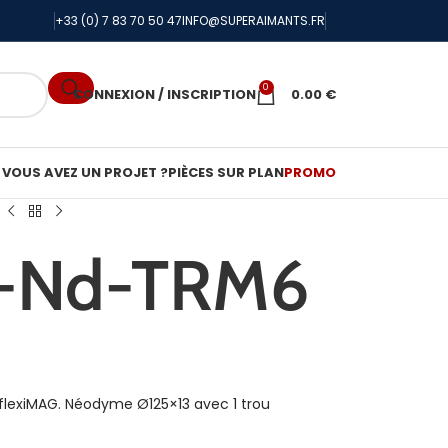
+33 (0) 7 83 70 50 47
INFO@SUPERAIMANTS.FR
0
CONNEXION / INSCRIPTION
0.00
€
VOUS AVEZ UN PROJET ?
PIÈCES SUR PLAN
PROMO
3-Nd-TRM6
exiMAG. Néodyme Ø125×13 avec 1 trou