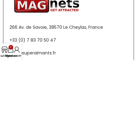
266 Av. de Savoie, 38570 Le Cheylas, France
+33 (0) 7 83 70 50 47
0
info@superaimants.fr
outique
Panier
Mon compte
10:00 — 18:00 Heures
Lundi-Vendredi
Menu
Boutique
Contact
Informations