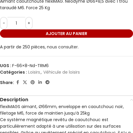
Aimant caoutchouté flexiMAG. Néodyme Ø66×8,5 avec 1 trou
taraudé M6. Force 25 Kg
AJOUTER AU PANIER
A partir de 250 pièces,
nous consulter.
UGS :
F-66×8-Nd-TRM6
Catégories :
Loisirs
,
Véhicule de loisirs
Share:
Description
flexiMAGS aimant, Ø66mm, enveloppe en caoutchouc noir,
filetage M6, force de maintien jusqu’à 25kg
Ce système magnétique revêtu de caoutchouc est
particulièrement adapté à une utilisation sur des surfaces
sensibles. Grâce au revêtement spécial en caoutchouc, il n’y a