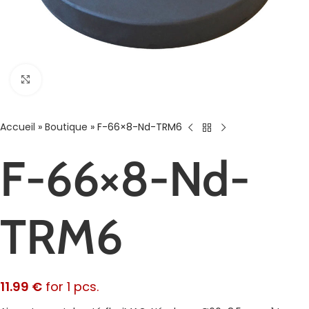
Agrandir
Accueil
»
Boutique
»
F-66×8-Nd-TRM6
F-66×8-Nd-
TRM6
11.99
€
for 1 pcs.