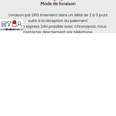
Mode de livraison
Livraison par DPD intervient dans un délai de 2 à 3 jours
suite à la réception du paiement
0
Livraison express 24H possible avec Chronopost, nous
outique
Filtres
Panier
Mon compte
contacter directement par téléphone.
Site internet
Notre site internet 100% securisé.