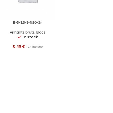
B-5×2,5×2-N50-Zn
Aimants bruts
,
Blocs
En stock
0.49
€
TVA incluse