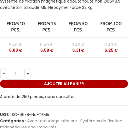
Système de fixation magnétique caoutchouté noir Ø66×8,5
avec téton taraudé M5. Néodyme. Force 22 Kg
FROM 10
FROM 25
FROM 50
FROM 100
PCS.
PCS.
PCS.
PCS.
8.49
€
8.49
€
8.49
€
8.49
€
6.88
€
6.59
€
6.31
€
6.25
€
AJOUTER AU PANIER
A partir de 250 pièces,
nous consulter.
UGS :
SC-66x8-Nd-TEM5
Catégories :
Avec taraudage intérieur
,
Systèmes de fixation
magnétiques caoutchoutés