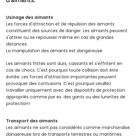
ARMATURE
FORCE KG
38
Usinage des aimants
COULEUR
Noir
Les forces d'attraction et de répulsion des aimants
constituent des sources de danger. Les aimants peuvent
TEMPÉRATURE
60° C
s'attirer ou se repousser même en cas de grandes
FORCE KG
38
distances.
La manipulation des aimants est dangereuse.
EXTRAS
porte câbles
TEMPÉRATURE
60° C
Les aimants frittés sont durs, cassants et s'effritent en
cas de chocs. C'est pourquoi toute collision doit être
évitée. Les forces d'attraction importantes peuvent
provoquer des contusions. C'est pourquoi veuillez
travailler uniquement avec des dispositifs de protection
appropriés comme par ex. des gants ou des lunettes de
protection!
Transport des aimants
Les aimants ne sont pas considérés comme marchandise
dangereuse lors de transports terrestres ou maritimes.