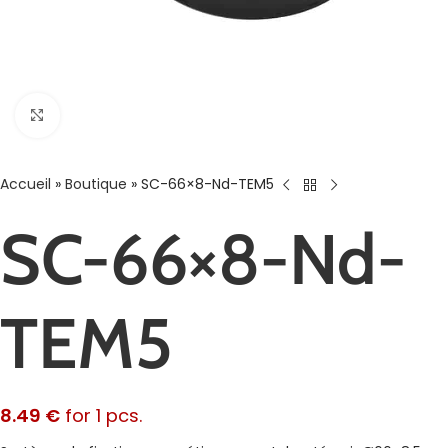
Agrandir
Accueil
»
Boutique
»
SC-66×8-Nd-TEM5
SC-66×8-Nd-
TEM5
8.49
€
for 1 pcs.