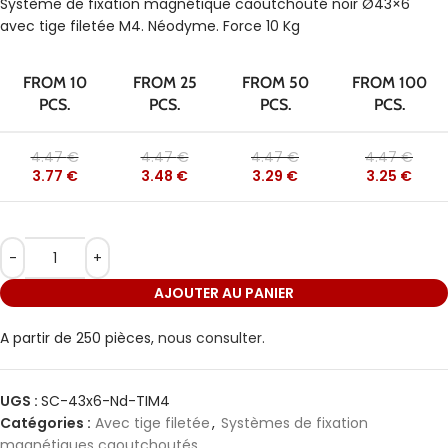
Système de fixation magnétique caoutchouté noir Ø43×6
avec tige filetée M4. Néodyme. Force 10 Kg
FROM 10
FROM 25
FROM 50
FROM 100
PCS.
PCS.
PCS.
PCS.
4.47
€
4.47
€
4.47
€
4.47
€
3.77
€
3.48
€
3.29
€
3.25
€
AJOUTER AU PANIER
A partir de 250 pièces,
nous consulter.
UGS :
SC-43x6-Nd-TIM4
Catégories :
Avec tige filetée
,
Systèmes de fixation
magnétiques caoutchoutés