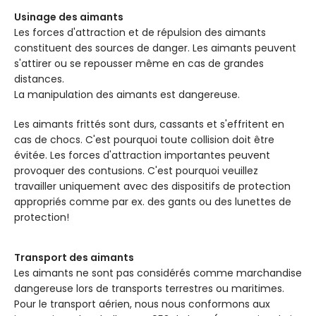
COULEUR
Noir
Usinage des aimants
Les forces d'attraction et de répulsion des aimants
FORCE KG
3.5
constituent des sources de danger. Les aimants peuvent
FORCE KG
2.5
s'attirer ou se repousser même en cas de grandes
distances.
TEMPÉRATURE
60° C
La manipulation des aimants est dangereuse.
TEMPÉRATURE
60° C
Les aimants frittés sont durs, cassants et s'effritent en
cas de chocs. C'est pourquoi toute collision doit être
évitée. Les forces d'attraction importantes peuvent
provoquer des contusions. C'est pourquoi veuillez
travailler uniquement avec des dispositifs de protection
appropriés comme par ex. des gants ou des lunettes de
protection!
Transport des aimants
Les aimants ne sont pas considérés comme marchandise
dangereuse lors de transports terrestres ou maritimes.
Pour le transport aérien, nous nous conformons aux