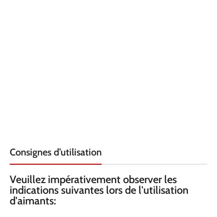
FORME
FORME
Disque
Disque
DIAMÈTRE
DIAMÈTRE
22
18
HAUTEUR
DIAMÈTRE
6
3
INTÉRIEUR
FILETAGE
M4
HAUTEUR
6
QUALITÉ
Néodyme
QUALITÉ
Néodyme
Consignes d’utilisation
MATÉRIAU
Caoutchouc
Veuillez impérativement observer les
ARMATURE
MATÉRIAU
Caoutchouc
indications suivantes lors de l'utilisation
ARMATURE
d'aimants:
COULEUR
Noir