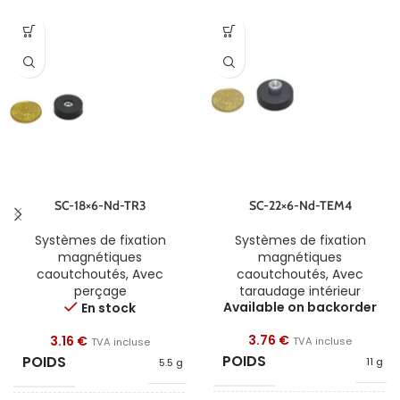
SC-18×6-Nd-TR3
SC-22×6-Nd-TEM4
Systèmes de fixation
Systèmes de fixation
magnétiques
magnétiques
caoutchoutés
,
Avec
caoutchoutés
,
Avec
perçage
taraudage intérieur
Available on backorder
En stock
3.76
€
3.16
€
TVA incluse
TVA incluse
POIDS
POIDS
11 g
5.5 g