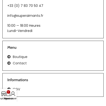
+33 (0) 7 83 70 50 47
info@superaimants.fr
10:00 — 18:00 Heures
Lundi-Vendredi
Menu
Boutique
Contact
Informations
CGV
0
outique
Panier
Mon compte
Tous droits réservés | Réalisation :
webiaprod