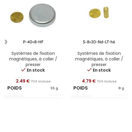
P-40×8-HF
S-8×20-Nd-LT-h6
Systèmes de fixation
Systèmes de fixation
magnétiques
,
à coller /
magnétiques
,
à coller /
presser
presser
En stock
En stock
2.49
€
4.79
€
TVA incluse
TVA incluse
POIDS
POIDS
55 g
8 g
FORME
FORME
Disque
Cylindre
DIAMÈTRE
DIAMÈTRE
40
8