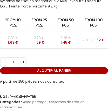
Système de fixation magnétique Ø40×8 avec trou biseauté
Ø5,5. Ferrite. Force portante 9,2 Kg
FROM 10
FROM 25
FROM 50
FROM 100
PCS.
PCS.
PCS.
PCS.
2.28
€
2.28
€
2.28
€
2.28
€
1.32
€
1.69
€
1.59
€
1.45
€
AJOUTER AU PANIER
A partir de 250 pièces,
nous consulter.
UGS :
P-40x8-HF-TR5
Catégories :
Avec perçage
,
Systèmes de fixation
magnétiques