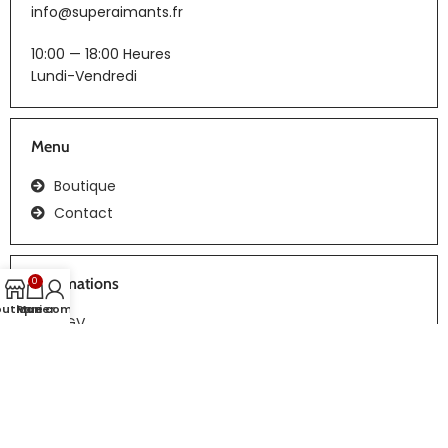
info@superaimants.fr
10:00 — 18:00 Heures
Lundi-Vendredi
Menu
Boutique
Contact
Informations
0
outique
Panier
Mon compte
CGV
Tous droits réservés | Réalisation :
webiaprod