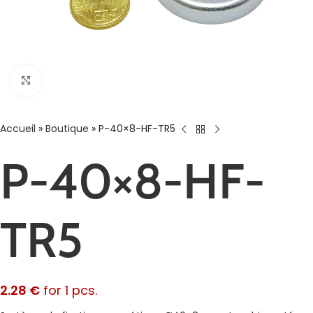
Agrandir
Accueil
»
Boutique
»
P-40×8-HF-TR5
P-40×8-HF-
TR5
2.28
€
for 1 pcs.