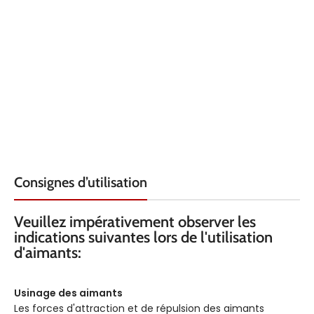
HAUTEUR
HAUTEUR
8
20
QUALITÉ
QUALITÉ
Ferrite
Néodyme
MATÉRIAU
MATÉRIAU
Zinc
Laiton
ARMATURE
ARMATURE
Consignes d’utilisation
FORCE KG
FORCE KG
12.5
2.5
Veuillez impérativement observer les
TEMPÉRATURE
TEMPÉRATURE
200°C
80° C
indications suivantes lors de l'utilisation
d'aimants:
Tolérance
EXTRAS
d’ajustement
Usinage des aimants
h6
Les forces d'attraction et de répulsion des aimants