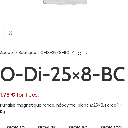
Agrandir
Accueil
»
Boutique
»
O-Di-25×8-BC
O-Di-25×8-BC
1.78
€
for 1 pcs.
Punaise magnétique ronde, néodyme, blanc Ø25×8. Force 1,4
Kg.
FROM 10
FROM 25
FROM 50
FROM 100