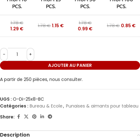
PCS.
PCS.
PCS.
PCS.
1.78
€
1.78
€
1.78
€
1.15
€
1.78
€
0.85
€
1.29
€
0.99
€
AJOUTER AU PANIER
A partir de 250 pièces,
nous consulter.
UGS :
O-Di-25x8-BC
Catégories :
Bureau & Ecole
,
Punaises & aimants pour tableau
Share:
Description