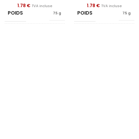
1.78
€
1.78
€
TVA incluse
TVA incluse
POIDS
POIDS
7.5 g
7.5 g
FORME
FORME
Poignée
Poignée
DIAMÈTRE
DIAMÈTRE
17
17
HAUTEUR
HAUTEUR
22.5
22.5
QUALITÉ
QUALITÉ
Néodyme
Néodyme
MATÉRIAU
MATÉRIAU
Plastique
Plastique
ARMATURE
ARMATURE