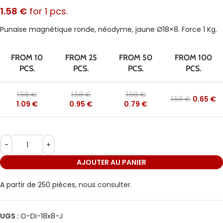
1.58
€
for 1 pcs.
Punaise magnétique ronde, néodyme, jaune Ø18×8. Force 1 Kg.
FROM 10
FROM 25
FROM 50
FROM 100
PCS.
PCS.
PCS.
PCS.
1.58
€
1.58
€
1.58
€
1.58
€
0.65
€
1.09
€
0.95
€
0.79
€
AJOUTER AU PANIER
A partir de 250 pièces,
nous consulter.
UGS :
O-Di-18x8-J