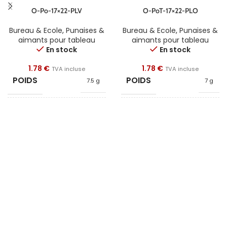
O-Po-17×22-PLV
O-PoT-17×22-PLO
Bureau & Ecole
,
Punaises &
Bureau & Ecole
,
Punaises &
aimants pour tableau
aimants pour tableau
En stock
En stock
1.78
€
1.78
€
TVA incluse
TVA incluse
POIDS
POIDS
7.5 g
7 g
FORME
FORME
Poignée
Poignée
DIAMÈTRE
DIAMÈTRE
17
17
HAUTEUR
HAUTEUR
22.5
22.5
QUALITÉ
QUALITÉ
Néodyme
Néodyme