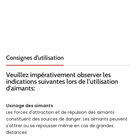
MATÉRIAU
MATÉRIAU
Plastique
Plastique
ARMATURE
ARMATURE
COULEUR
COULEUR
Vert
Orange
FORCE KG
FORCE KG
Consignes d’utilisation
3.5
3.5
Veuillez impérativement observer les
indications suivantes lors de l'utilisation
d'aimants:
Usinage des aimants
Les forces d'attraction et de répulsion des aimants
constituent des sources de danger. Les aimants peuvent
s'attirer ou se repousser même en cas de grandes
distances.