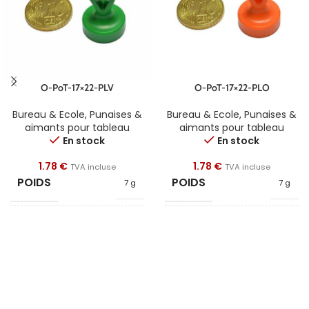
O-PoT-17×22-PLV
O-PoT-17×22-PLO
Bureau & Ecole
,
Punaises &
Bureau & Ecole
,
Punaises &
aimants pour tableau
aimants pour tableau
En stock
En stock
1.78
€
1.78
€
TVA incluse
TVA incluse
POIDS
POIDS
7 g
7 g
FORME
FORME
Poignée
Poignée
DIAMÈTRE
DIAMÈTRE
17
17