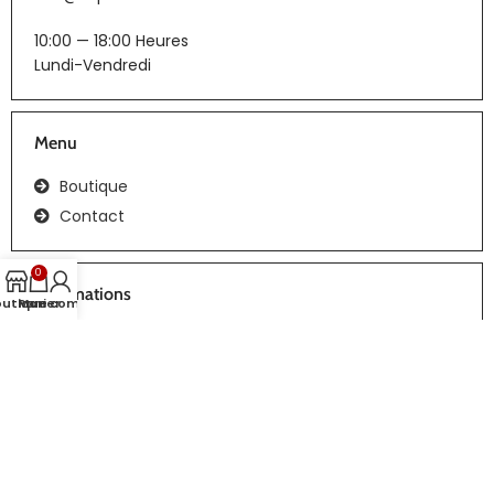
10:00 — 18:00 Heures
Lundi-Vendredi
Menu
Boutique
Contact
0
Informations
outique
Panier
Mon compte
CGV
Tous droits réservés | Réalisation :
webiaprod