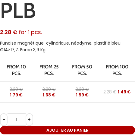
PLB
2.28
€
for 1 pcs.
Punaise magnétique cylindrique, néodyme, plastifié bleu
Ø14×17,7. Force 3,9 Kg.
FROM 10
FROM 25
FROM 50
FROM 100
PCS.
PCS.
PCS.
PCS.
2.28
€
2.28
€
2.28
€
2.28
€
1.49
€
1.79
€
1.68
€
1.59
€
AJOUTER AU PANIER