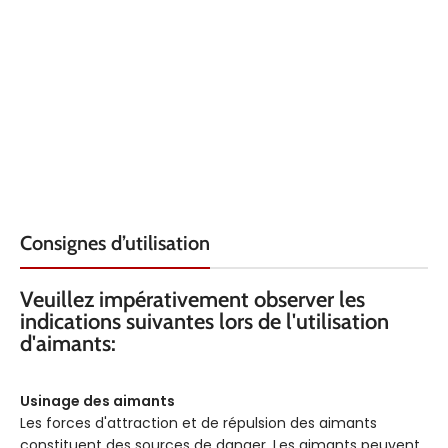
HAUTEUR
HAUTEUR
22.5
22.5
QUALITÉ
QUALITÉ
Néodyme
Néodyme
MATÉRIAU
MATÉRIAU
Plastique
Plastique
ARMATURE
ARMATURE
COULEUR
COULEUR
Vert
Orange
Consignes d’utilisation
FORCE KG
FORCE KG
Veuillez impérativement observer les
3.5
3.5
indications suivantes lors de l'utilisation
d'aimants:
Usinage des aimants
Les forces d'attraction et de répulsion des aimants
constituent des sources de danger. Les aimants peuvent