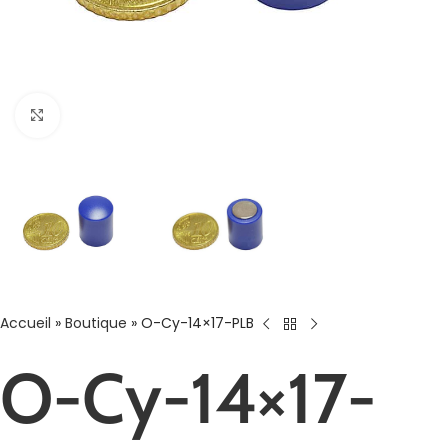
Agrandir
Accueil
»
Boutique
»
O-Cy-14×17-PLB
O-Cy-14×17-