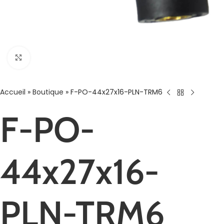
Agrandir
Accueil
»
Boutique
»
F-PO-44x27x16-PLN-TRM6
F-PO-
44x27x16-
PLN-TRM6