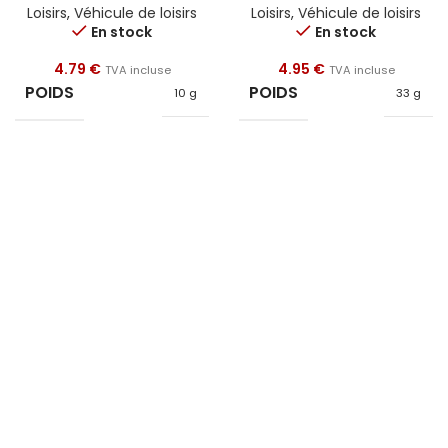
Loisirs
,
Véhicule de loisirs
Loisirs
,
Véhicule de loisirs
En stock
En stock
4.79
€
4.95
€
TVA incluse
TVA incluse
POIDS
POIDS
10 g
33 g