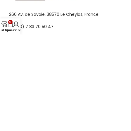
266 Av. de Savoie, 38570 Le Cheylas, France
0
+33 (0) 7 83 70 50 47
outique
Panier
Mon compte
info@superaimants.fr
10:00 — 18:00 Heures
Lundi-Vendredi
Menu
Boutique
Contact
Informations
CGV