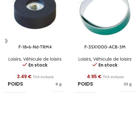
F-18×6-Nd-TRM4
F-35X1000-ACB-3M
Loisirs
,
Véhicule de loisirs
Loisirs
,
Véhicule de loisirs
En stock
En stock
3.49
€
4.95
€
TVA incluse
TVA incluse
POIDS
POIDS
6 g
33 g