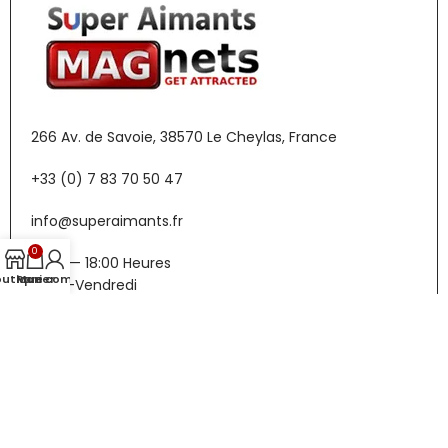
266 Av. de Savoie, 38570 Le Cheylas, France
+33 (0) 7 83 70 50 47
info@superaimants.fr
0
10:00 — 18:00 Heures
outique
Panier
Mon compte
Lundi-Vendredi
Menu
Boutique
Contact