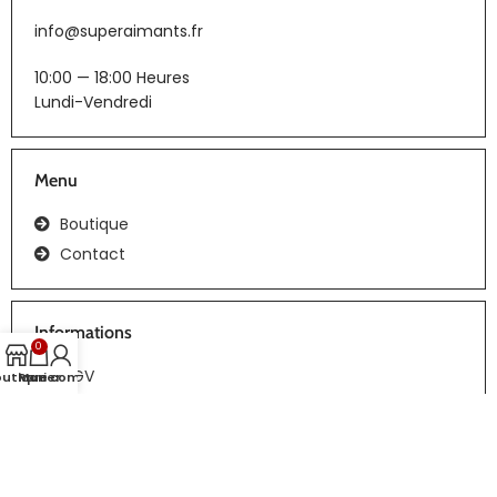
info@superaimants.fr
10:00 — 18:00 Heures
Lundi-Vendredi
Menu
Boutique
Contact
Informations
0
CGV
outique
Panier
Mon compte
Tous droits réservés | Réalisation :
webiaprod