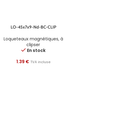
LO-45x7x9-Nd-BC-CLIP
Loqueteaux magnétiques
,
à
clipser
En stock
1.39
€
TVA incluse