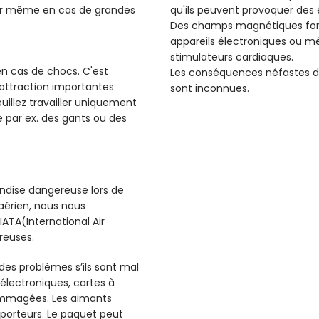
ser même en cas de grandes
qu'ils peuvent provoquer des é
Des champs magnétiques forts
appareils électroniques ou m
stimulateurs cardiaques.
 en cas de chocs. C'est
Les conséquences néfastes d
d'attraction importantes
sont inconnues.
illez travailler uniquement
 par ex. des gants ou des
dise dangereuse lors de
 aérien, nous nous
ATA(International Air
reuses.
 des problèmes s’ils sont mal
électroniques, cartes à
ommagées. Les aimants
sporteurs. Le paquet peut