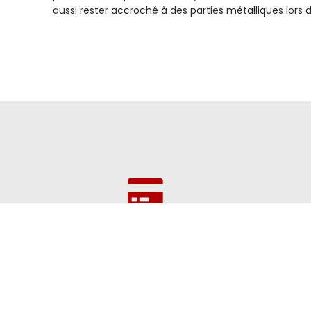
aussi rester accroché à des parties métalliques lors d
Paiement
CB, chèque, virement bancaire, Paypal