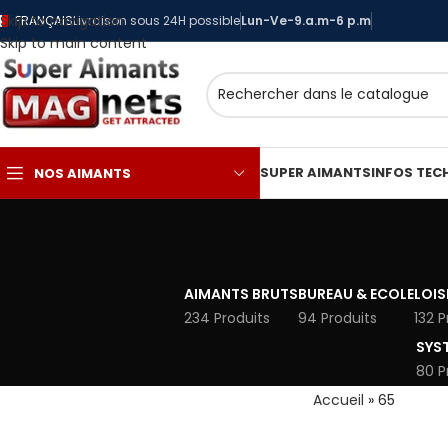
Skip to navigation
FRANÇAIS
Livraison sous 24H possible
Lun-Ve-9.a.m-6 p.m
Skip to main content
SUPER AIMANTS
INFOS TEC
NOS AIMANTS
AIMANTS BRUTS
BUREAU & ECOLE
LOIS
234 Produits
94 Produits
132 P
SYS
80 P
Accueil
»
65