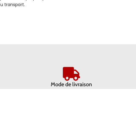
u transport.
Mode de livraison
Livraison par DPD intervient dans un délai de 2 à 3 jours suite à 
réception du paiement
Livraison express 24H possible avec Chronopost, nous contact
directement par téléphone.