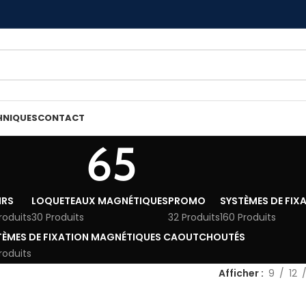
HNIQUES
CONTACT
65
IRS
LOQUETEAUX MAGNÉTIQUES
PROMO
SYSTÈMES DE FIX
roduits
30 Produits
32 Produits
160 Produits
TÈMES DE FIXATION MAGNÉTIQUES CAOUTCHOUTÉS
roduits
Afficher
9
12